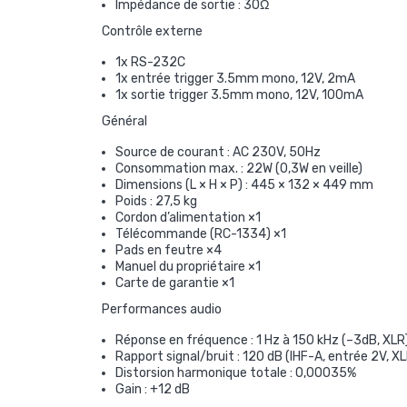
Impédance de sortie : 30Ω
Contrôle externe
1x RS-232C
1x entrée trigger 3.5mm mono, 12V, 2mA
1x sortie trigger 3.5mm mono, 12V, 100mA
Général
Source de courant : AC 230V, 50Hz
Consommation max. : 22W (0,3W en veille)
Dimensions (L × H × P) : 445 × 132 × 449 mm
Poids : 27,5 kg
Cordon d’alimentation ×1
Télécommande (RC-1334) ×1
Pads en feutre ×4
Manuel du propriétaire ×1
Carte de garantie ×1
Performances audio
Réponse en fréquence : 1 Hz à 150 kHz (–3dB, XLR
Rapport signal/bruit : 120 dB (IHF-A, entrée 2V, X
Distorsion harmonique totale : 0,00035%
Gain : +12 dB