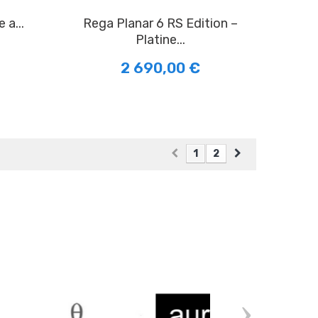
 a...
Rega Planar 6 RS Edition –
Platine...
2 690,00 €
1
2