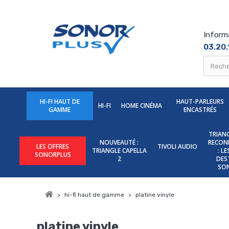
Inform
03.20.
HI-FI HAUT DE
HAUT-PARLEURS
HI-FI
HOME CINÉMA
GAMME
ENCASTRÉS
TRIANG
NOUVEAUTÉ :
RECON
LES OFFRES
TIVOLI AUDIO
TRIANGLE CAPELLA
: L
SONORPLUS
2
DES
SO
>
hi-fi haut de gamme
>
platine vinyle
platine vinyle