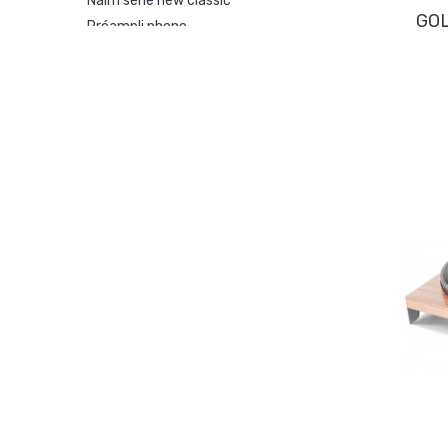
naim serie new classic
GOLD NOTE VALORE 425
préampli phono
préamplis
tuners
gamme naim audio
convertisseurs
gamme triangle club magellan
sonus faber
focal gamme aria-electra-sopra
rotel/michi la gamme
serveurs musicaux avec sans rippers
platine vinyle