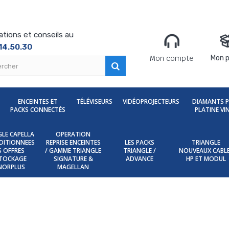
ations et conseils au
14.50.30
Mon compte
Mon p
ENCEINTES ET
TÉLÉVISEURS
VIDÉOPROJECTEURS
DIAMANTS 
PACKS CONNECTÉS
PLATINE VI
LE CAPELLA
OPERATION
DITIONNEES
REPRISE ENCEINTES
LES PACKS
TRIANGLE
ES OFFRES
/ GAMME TRIANGLE
TRIANGLE /
NOUVEAUX CABL
TOCKAGE
SIGNATURE &
ADVANCE
HP ET MODUL
NORPLUS
MAGELLAN