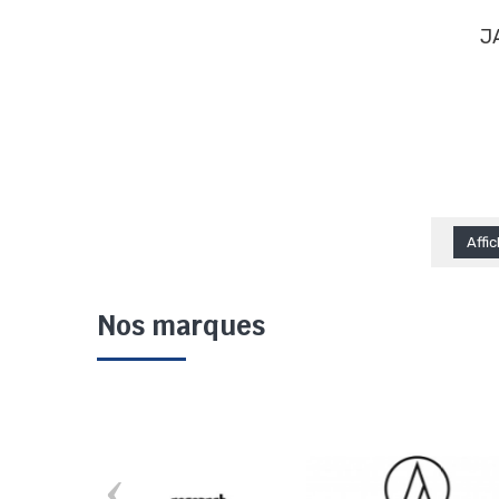
JADIS THALIE Platine
Affi
Nos marques