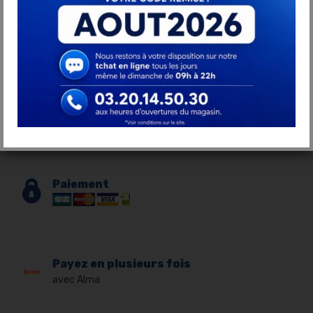
Livraison gratuite
à partir de 200€ d'achat
Garantie
2 à 5 ans
Paiement
Payez en plusieurs fois
avec Alma