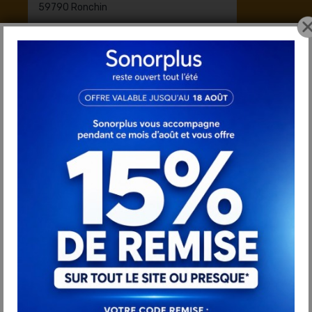
59790 Ronchin
Horaires
lundi 10-12h ; 14h-18h
mardi au samedi 9h-12h ; 14h-18h
Newsletter
Profitez de nos promotions en priorité !
Inscrivez-vous à notre lettre d'information :
OK