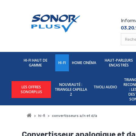
Inform
03.20.
HI-FI HAUT DE
HAUT-PARLEURS
HI-FI
HOME CINÉMA
GAMME
ENCASTRÉS
TRIANG
NOUVEAUTÉ :
RECON
LES OFFRES
TIVOLI AUDIO
TRIANGLE CAPELLA
: L
SONORPLUS
2
DES
SO
>
hi-fi
>
convertisseurs a/n et d/a
Convertisseur analogique et d