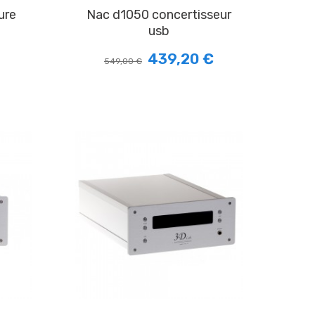
nac d1050 concertisseur
usb
439,20 €
549,00 €