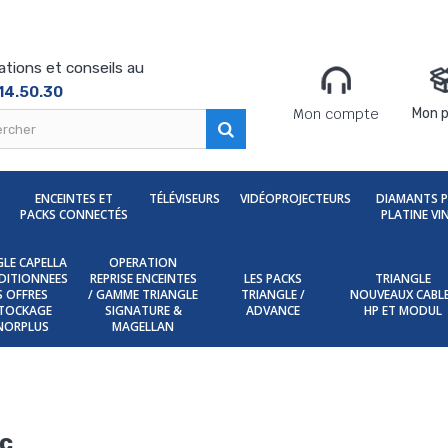
ations et conseils au
14.50.30
Mon compte
Mon p
ENCEINTES ET
TÉLÉVISEURS
VIDÉOPROJECTEURS
DIAMANTS 
PACKS CONNECTÉS
PLATINE VI
LE CAPELLA
OPERATION
DITIONNEES
REPRISE ENCEINTES
LES PACKS
TRIANGLE
ES OFFRES
/ GAMME TRIANGLE
TRIANGLE /
NOUVEAUX CABL
TOCKAGE
SIGNATURE &
ADVANCE
HP ET MODUL
NORPLUS
MAGELLAN
ac