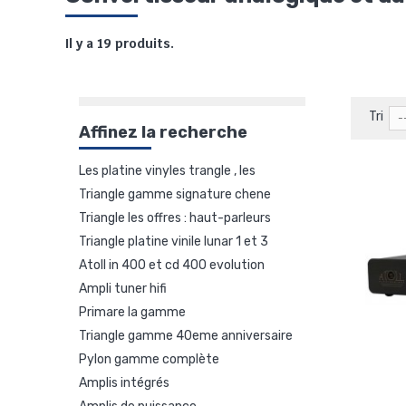
Il y a 19 produits.
Tri
-
Affinez la recherche
les platine vinyles trangle , les
triangle gamme signature chene
promos à saisir
triangle les offres : haut-parleurs
dore
triangle platine vinile lunar 1 et 3
encastrés et d'extérieur
atoll in 400 et cd 400 evolution
ampli tuner hifi
nouveautes
primare la gamme
triangle gamme 40eme anniversaire
pylon gamme complète
amplis intégrés