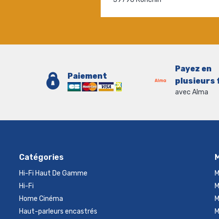
Payez en
Paiement
plusieurs 
avec Alma
Catégories
Hi-Fi Haut De Gamme
M
Hi-Fi
M
Home Cinéma
M
Haut-parleurs encastrés
M