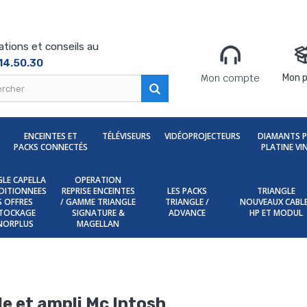
ations et conseils au
14.50.30
Mon compte
Mon p
ENCEINTES ET
TÉLÉVISEURS
VIDÉOPROJECTEURS
DIAMANTS 
PACKS CONNECTÉS
PLATINE VI
LE CAPELLA
OPERATION
DITIONNEES
REPRISE ENCEINTES
LES PACKS
TRIANGLE
ES OFFRES
/ GAMME TRIANGLE
TRIANGLE /
NOUVEAUX CABL
TOCKAGE
SIGNATURE &
ADVANCE
HP ET MODUL
NORPLUS
MAGELLAN
nyle et ampli Mc Intosh