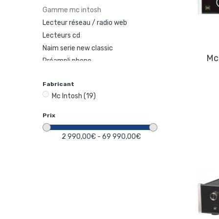
gamme mc intosh
lecteur réseau / radio web
lecteurs cd
naim serie new classic
Mc Intosh MC 207 Ampli
préampli phono
préamplis
Fabricant
tuners
Mc Intosh
(19)
gamme naim audio
convertisseurs
Prix
gamme triangle club magellan
2 990,00€ - 69 990,00€
sonus faber
focal gamme aria-electra-sopra
rotel/michi la gamme
serveurs musicaux avec sans rippers
platine vinyle