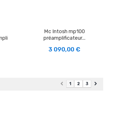
Mc Intosh mp100
mpli
préamplificateur...
3 090,00 €
1
2
3