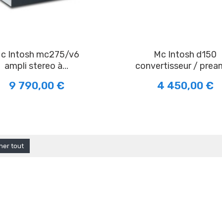
/v6
Mc Intosh d150
ampli stereo à...
convertisseur / prea
9 790,00 €
4 450,00 €
cher tout