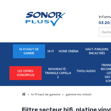
Inform
03.20.
HI-FI HAUT DE
HAUT-PARLEURS
HI-FI
HOME CINÉMA
GAMME
ENCASTRÉS
TRIANG
NOUVEAUTÉ :
RECON
LES OFFRES
TIVOLI AUDIO
TRIANGLE CAPELLA
: L
SONORPLUS
2
DES
SO
>
hi-fi haut de gamme
>
gamme mc intosh
Filtre secteur hifi, platine vi