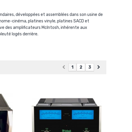
endaires, développées et assemblées dans son usine de
home-cinéma, platines vinyle, platines SACD et
ive des amplificateurs McIntosh, inhérente aux
euté logés derrière.
1
2
3