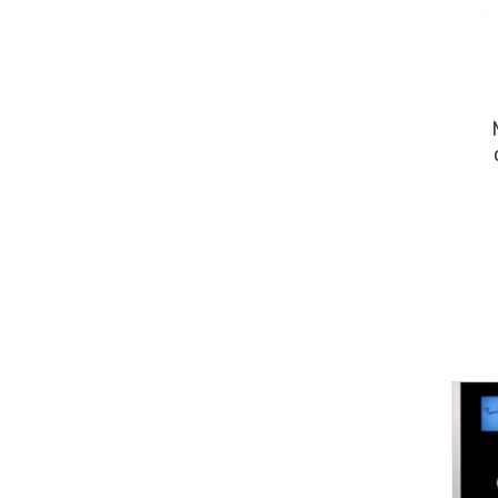
Mc In