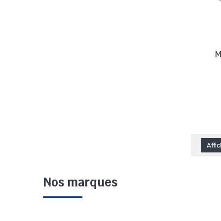
Mc Intosh mc275
Affi
Nos marques