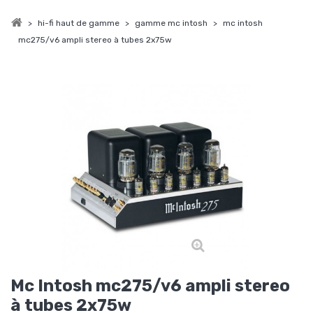
>
hi-fi haut de gamme
>
gamme mc intosh
>
mc intosh
mc275/v6 ampli stereo à tubes 2x75w
Mc Intosh mc275/v6 ampli stereo
à tubes 2x75w