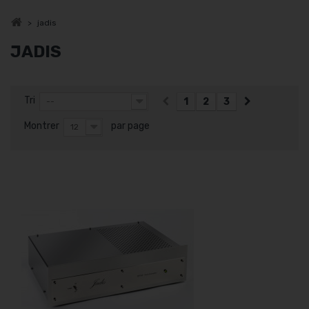
>
jadis
JADIS
Tri
1
2
3
--
Montrer
par page
12