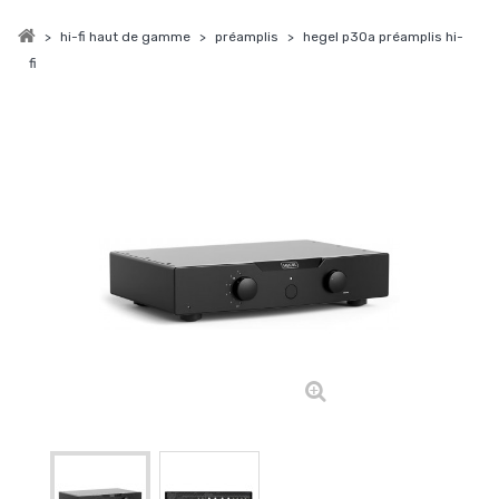
>
hi-fi haut de gamme
>
préamplis
>
hegel p30a préamplis hi-
fi