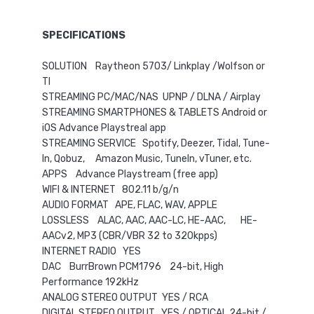
SPECIFICATIONS
SOLUTION Raytheon 5703/ Linkplay /Wolfson or
TI
STREAMING PC/MAC/NAS UPNP / DLNA / Airplay
STREAMING SMARTPHONES & TABLETS Android or
iOS Advance Playstreal app
STREAMING SERVICE Spotify, Deezer, Tidal, Tune-
In, Qobuz, Amazon Music, TuneIn, vTuner, etc.
APPS Advance Playstream (free app)
WIFI & INTERNET 802.11 b/g/n
AUDIO FORMAT APE, FLAC, WAV, APPLE
LOSSLESS ALAC, AAC, AAC-LC, HE-AAC, HE-
AACv2, MP3 (CBR/VBR 32 to 320kpps)
INTERNET RADIO YES
DAC BurrBrown PCM1796 24-bit, High
Performance 192kHz
ANALOG STEREO OUTPUT YES / RCA
DIGITAL STEREO OUTPUT YES / OPTICAL 24-bit /