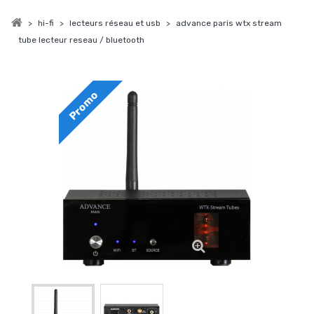
>
hi-fi
>
lecteurs réseau et usb
>
advance paris wtx stream
tube lecteur reseau / bluetooth
Promo