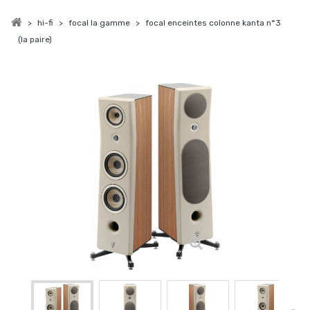
>
hi-fi
>
focal la gamme
>
focal enceintes colonne kanta n°3
(la paire)