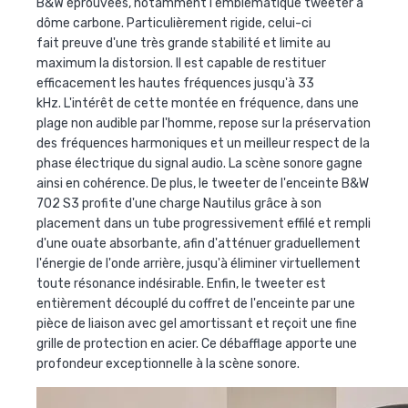
B&W éprouvées, notamment l'emblématique tweeter à
dôme carbone. Particulièrement rigide, celui-ci
fait preuve d'une très grande stabilité et limite au
maximum la distorsion. Il est capable
de restituer
efficacement les hautes fréquences jusqu'à 33
kHz. L'intérêt de cette montée en fréquence, dans une
plage non audible par l'homme, repose sur la préservation
des fréquences harmoniques et un meilleur respect de la
phase électrique du signal audio. La scène sonore gagne
ainsi en cohérence. De plus, le tweeter de l'enceinte B&W
702 S3 profite d'une charge Nautilus grâce à son
placement dans un tube progressivement effilé et rempli
d'une ouate absorbante, afin d'atténuer graduellement
l'énergie de l'onde arrière, jusqu'à éliminer virtuellement
toute résonance indésirable. Enfin, le tweeter est
entièrement découplé du coffret de l'enceinte par une
pièce de liaison avec gel amortissant et reçoit une fine
grille de protection en acier. Ce débafflage apporte une
profondeur exceptionnelle à la scène sonore.