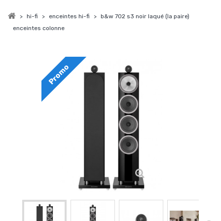
>
hi-fi
>
enceintes hi-fi
>
b&w 702 s3 noir laqué (la paire)
enceintes colonne
Promo