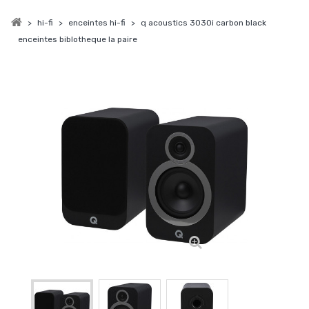
>
hi-fi
>
enceintes hi-fi
>
q acoustics 3030i carbon black
enceintes biblotheque la paire