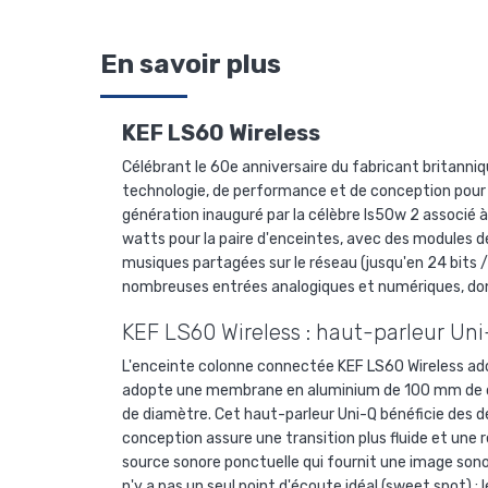
En savoir plus
KEF LS60 Wireless
Célébrant le 60e anniversaire du fabricant britanniq
technologie, de performance et de conception pour 
génération inauguré par la célèbre ls50w 2
associé à
watts pour la paire d'enceintes, avec des modules d
musiques partagées sur le réseau (jusqu'en 24 bits
nombreuses entrées analogiques et numériques, dont
KEF LS60 Wireless : haut-parleur Un
L'enceinte colonne connectée KEF LS60 Wireless a
adopte une membrane en aluminium de 100 mm de di
de diamètre. Cet haut-parleur Uni-Q bénéficie des d
conception assure une transition plus fluide et une r
source sonore ponctuelle qui fournit une image sonor
n'y a pas un seul point d'écoute idéal (sweet spot) :