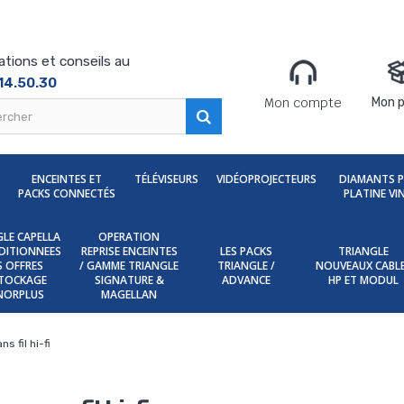
ations et conseils au
14.50.30
Mon compte
Mon p
ENCEINTES ET
TÉLÉVISEURS
VIDÉOPROJECTEURS
DIAMANTS 
PACKS CONNECTÉS
PLATINE VI
LE CAPELLA
OPERATION
DITIONNEES
REPRISE ENCEINTES
LES PACKS
TRIANGLE
ES OFFRES
/ GAMME TRIANGLE
TRIANGLE /
NOUVEAUX CABL
TOCKAGE
SIGNATURE &
ADVANCE
HP ET MODUL
NORPLUS
MAGELLAN
s fil hi-fi