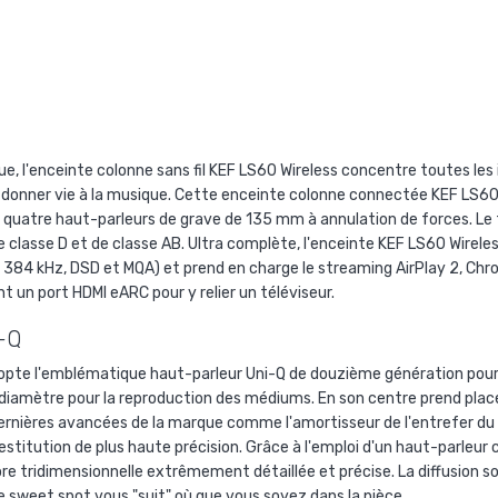
ue, l'enceinte colonne sans fil KEF LS60 Wireless concentre toutes le
donner vie à la musique. Cette enceinte colonne connectée KEF LS60 
 quatre haut-parleurs
de grave de 135 mm à annulation de forces. Le 
e classe D et de classe AB. Ultra complète, l'enceinte KEF LS60 Wirel
 / 384 kHz, DSD et MQA) et prend en charge le streaming AirPlay 2, 
 un port HDMI eARC pour y relier un téléviseur.
i-Q
dopte l'emblématique haut-parleur
Uni-Q de douzième génération pour 
amètre pour la reproduction des médiums. En son centre prend pla
ernières avancées de la marque comme l'amortisseur de l'entrefer du 
estitution de plus haute précision. Grâce à l'emploi d'un haut-parleur 
e tridimensionnelle extrêmement détaillée et précise. La diffusion son
 le sweet spot vous "suit" où que vous soyez dans la pièce.