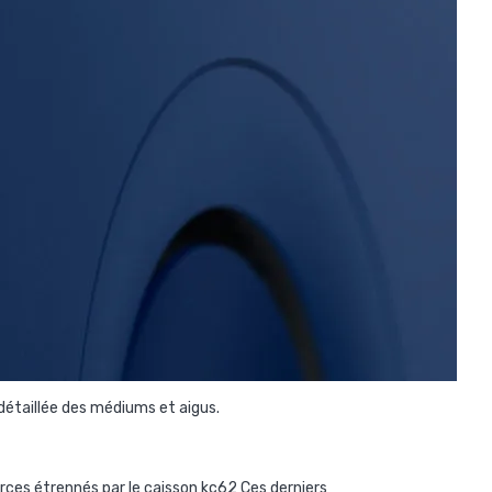
détaillée des médiums et aigus.
orces étrennés par le caisson kc62 Ces derniers