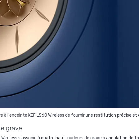
 à l'enceinte KEF LS60 Wireless de fournir une restitution précise et 
 de grave
0 Wireless s'associe à quatre haut-parleurs de grave à annulation de f