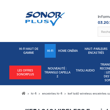
Inform
03.20.
HI-FI HAUT DE
HAUT-PARLEURS
HI-FI
HOME CINÉMA
GAMME
ENCASTRÉS
TRIANG
NOUVEAUTÉ :
RECON
LES OFFRES
TIVOLI AUDIO
TRIANGLE CAPELLA
: L
SONORPLUS
2
DES
SO
>
hi-fi
>
enceintes hi-fi
>
kef ls60 wireless enceintes san