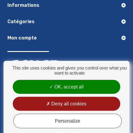
Informations
Catégories
Mon compte
This site uses cookies and gives you control over what you
want to activate
03.20.14.50.30
OK, accept all
8 rue Jules Verne - 59790 Ronchin
contact@sonorplus.com
Deny all cookies
Mentions légales
Conditions générales de vente
Personalize
Privacy policy