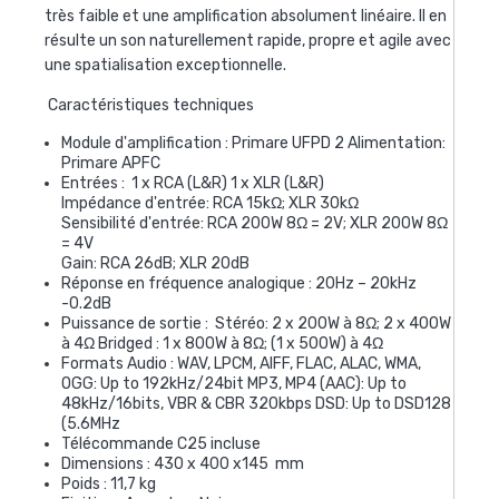
très faible et une amplification absolument linéaire. Il en
résulte un son naturellement rapide, propre et agile avec
une spatialisation exceptionnelle.
Caractéristiques techniques
Module d'amplification : Primare UFPD 2 Alimentation:
Primare APFC
Entrées : 1 x RCA (L&R) 1 x XLR (L&R)
Impédance d'entrée:
RCA 15kΩ; XLR 30kΩ
Sensibilité d'entrée:
RCA 200W 8Ω = 2V; XLR 200W 8Ω
= 4V
Gain:
RCA 26dB; XLR 20dB
Réponse en fréquence analogique :
20Hz – 20kHz
-0.2dB
Puissance de sortie :
Stéréo: 2 x 200W à 8Ω; 2 x 400W
à 4Ω Bridged : 1 x 800W à 8Ω; (1 x 500W) à 4Ω
Formats Audio :
WAV, LPCM, AIFF, FLAC, ALAC, WMA,
OGG: Up to 192kHz/24bit MP3, MP4 (AAC): Up to
48kHz/16bits, VBR & CBR 320kbps DSD: Up to DSD128
(5.6MHz
Télécommande C25 incluse
Dimensions :
430 x 400 x145
mm
Poids : 11,7
kg