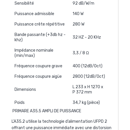
Sensibilité
92 dB/W/m
Puissance admissible
140 W
Puissance crête répétitive
280 W
Bande passante (+3db hz -
32 HZ - 20 KHz
khz)
Impédance nominale
3,3 / 8 Ω
(min/max)
Fréquence coupure grave
400 (12dB/Oct)
Fréquence coupure aigüe
2800 (12dB/Oct)
L 233 x H 1270 x
Dimensions
P 372 mm
Poids
34,7 kg (pièce)
PRIMARE A35.5 AMPLI DE PUISSANCE
L’A35.2 utilise la technologie d’alimentation UFPD 2
offrant une puissance immédiate avec une distorsion