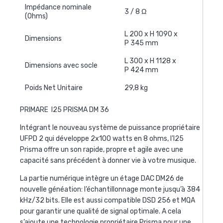
Impédance nominale
3 / 8 Ω
(Ohms)
L 200 x H 1090 x
Dimensions
P 345 mm
L 300 x H 1128 x
Dimensions avec socle
P 424 mm
Poids Net Unitaire
29,8 kg
PRIMARE I25 PRISMA DM 36
Intégrant le nouveau système de puissance propriétaire
UFPD 2 qui développe 2x100 watts en 8 ohms, l’I25
Prisma offre un son rapide, propre et agile avec une
capacité sans précédent à donner vie à votre musique.
La partie numérique intègre un étage DAC DM26 de
nouvelle généation: l’échantillonnage monte jusqu’à 384
kHz/32 bits. Elle est aussi compatible DSD 256 et MQA
pour garantir une qualité de signal optimale. A cela
s’ajoute une technologie propriétaire Prisma pour une