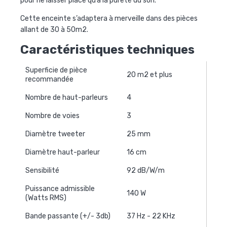
pour ne laisser place qu’à la pureté du son.
Cette enceinte s’adaptera à merveille dans des pièces
allant de 30 à 50m2.
Caractéristiques techniques
Superficie de pièce
20 m2 et plus
recommandée
Nombre de haut-parleurs
4
Nombre de voies
3
Diamètre
tweeter
25 mm
Diamètre haut-parleur
16 cm
Sensibilité
92 dB/W/m
Puissance admissible
140 W
(Watts RMS)
Bande passante (+/- 3db)
37 Hz - 22 KHz