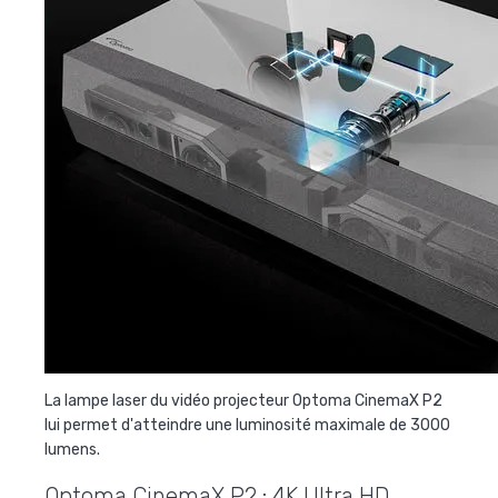
La lampe laser du vidéo projecteur Optoma CinemaX P2
lui permet d'atteindre une luminosité maximale de 3000
lumens.
Optoma CinemaX P2 : 4K Ultra HD