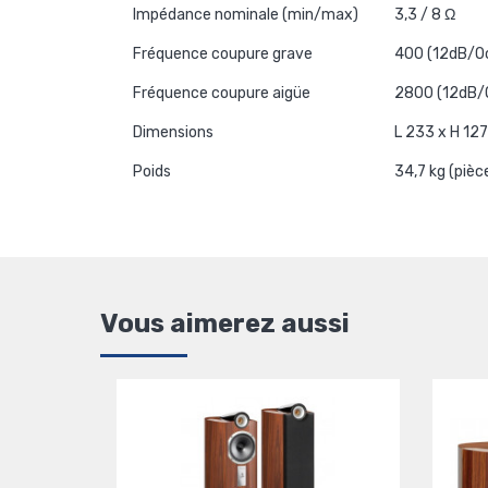
Impédance nominale (min/max)
3,3 / 8 Ω
Fréquence coupure grave
400 (12dB/O
Fréquence coupure aigüe
2800 (12dB/
Dimensions
L 233 x H 12
Poids
34,7 kg (pièc
Vous aimerez aussi