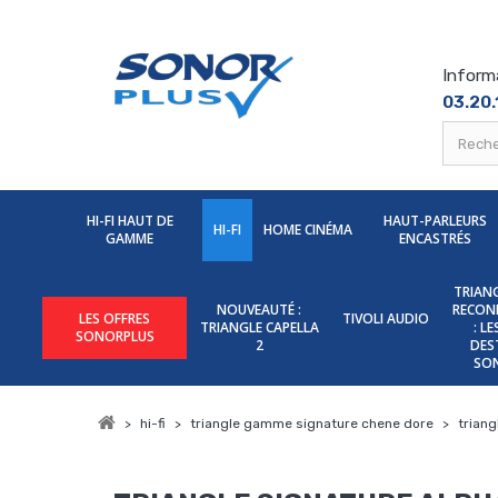
Inform
03.20.
HI-FI HAUT DE
HAUT-PARLEURS
HI-FI
HOME CINÉMA
GAMME
ENCASTRÉS
TRIANG
NOUVEAUTÉ :
RECON
LES OFFRES
TIVOLI AUDIO
TRIANGLE CAPELLA
: L
SONORPLUS
2
DES
SO
>
hi-fi
>
triangle gamme signature chene dore
>
triang