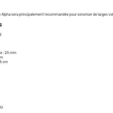
ure Alpha sera principalement recommandée pour sonoriser de larges vo
s
2
e : 25 mm
cm
16 cm
Hz