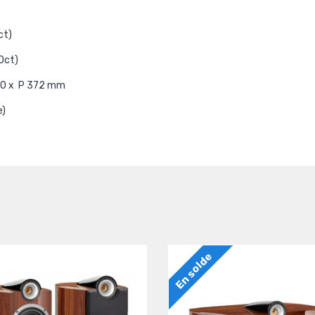
ct)
Oct)
70 x P 372 mm
e)
En solde