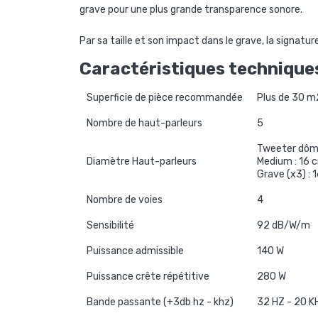
grave pour une plus grande transparence sonore.
Par sa taille et son impact dans le grave, la signat
Caractéristiques technique
Superficie de pièce recommandée
Plus de 30 m
Nombre de haut-parleurs
5
Tweeter dôm
Diamètre Haut-parleurs
Medium : 16 
Grave (x3) : 
Nombre de voies
4
Sensibilité
92 dB/W/m
Puissance admissible
140 W
Puissance crête répétitive
280 W
Bande passante (+3db hz - khz)
32 HZ - 20 K