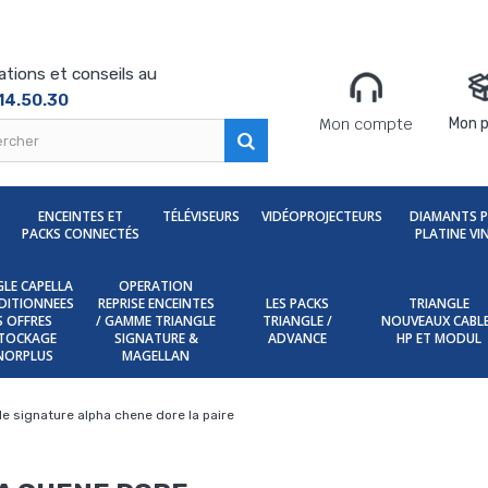
ations et conseils au
14.50.30
Mon compte
Mon p
ENCEINTES ET
TÉLÉVISEURS
VIDÉOPROJECTEURS
DIAMANTS 
PACKS CONNECTÉS
PLATINE VI
LE CAPELLA
OPERATION
DITIONNEES
REPRISE ENCEINTES
LES PACKS
TRIANGLE
ES OFFRES
/ GAMME TRIANGLE
TRIANGLE /
NOUVEAUX CABL
TOCKAGE
SIGNATURE &
ADVANCE
HP ET MODUL
NORPLUS
MAGELLAN
le signature alpha chene dore la paire