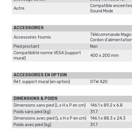
Compatible enceintes
Autre
Sound Mode
ACCESSOIRES
Télécommande Magic 
Accessoires fournis
Cordon d'alimentatio
Pied pivotant
Non
Compatibilité norme VESA (support
400 x 200 mm
mural)
ACCESSOIRES EN OPTION
Réf. support mural (en option)
OTW 420
DIMENSIONS & POIDS
Dimensions sans pied (L x H x P en cm)
146.1 x 89.2 x 6.8
Poids sans pied (kg)
31.7
Dimensions avec pied (L x H x P en cm)
146.1 x 88.3 x 24.3
Poids avec pied (kg)
31.7