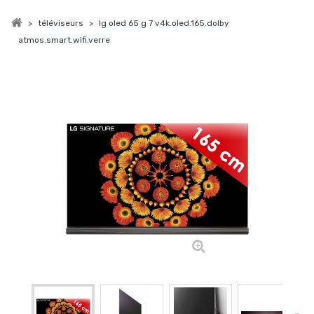
>
téléviseurs
>
lg oled 65 g 7 v4k.oled.165.dolby
atmos.smart.wifi.verre