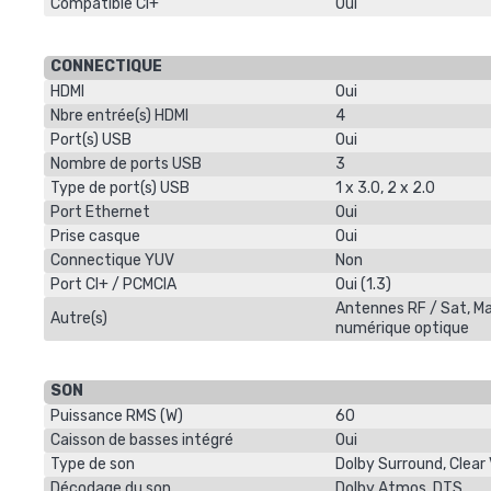
Compatible CI+
Oui
CONNECTIQUE
HDMI
Oui
Nbre entrée(s) HDMI
4
Port(s) USB
Oui
Nombre de ports USB
3
Type de port(s) USB
1 x 3.0, 2 x 2.0
Port Ethernet
Oui
Prise casque
Oui
Connectique YUV
Non
Port CI+ / PCMCIA
Oui (1.3)
Antennes RF / Sat, Ma
Autre(s)
numérique optique
SON
Puissance RMS (W)
60
Caisson de basses intégré
Oui
Type de son
Dolby Surround, Clear V
Décodage du son
Dolby Atmos, DTS