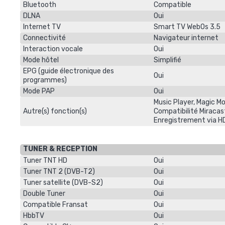
Bluetooth
Compatible
DLNA
Oui
Internet TV
Smart TV WebOs 3.5
Connectivité
Navigateur internet
Interaction vocale
Oui
Mode hôtel
Simplifié
EPG (guide électronique des
Oui
programmes)
Mode PAP
Oui
Music Player, Magic M
Autre(s) fonction(s)
Compatibilité Miracast
Enregistrement via H
TUNER & RECEPTION
Tuner TNT HD
Oui
Tuner TNT 2 (DVB-T2)
Oui
Tuner satellite (DVB-S2)
Oui
Double Tuner
Oui
Compatible Fransat
Oui
HbbTV
Oui