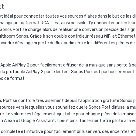
et
t idéal pour connecter toutes vos sources filaires dans le but de les 
alogique au format RCA. Il est ainsi possible d'y connecter un lecteur
 Sonos Port
se charge alors de réaliser une conversion précise des sign
ltiroom Sonos
. Grâce à son double contrôleur réseau
WiFi
et
Ethernet
oindre décalage ni perte du flux audio entre les différentes pièces de 
e
Apple AirPlay 2
pour facilement diffuser de la musique sans perte à pa
 du protocole
AirPlay 2
par le
lecteur Sonos Port
est particulièrement 
ec ce format.
s Port
se contrôle très aisément depuis l'application gratuite
Sonos
p
ources vers lesquelles vous souhaitez que le
Sonos Port
diffuse la mu
ore. Le volume est également ajustable pour chaque pièce de la maison
n Alexa
et
Google Assistant.
Il peut ainsi facilement être piloté à la v
 complète et intuitive pour facilement diffuser vers des enceintes et