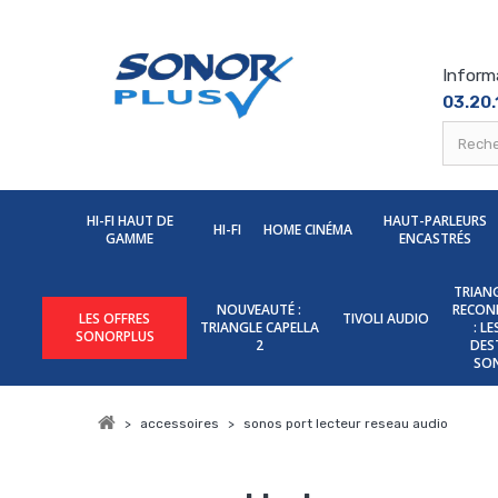
Inform
03.20.
HI-FI HAUT DE
HAUT-PARLEURS
HI-FI
HOME CINÉMA
GAMME
ENCASTRÉS
TRIANG
NOUVEAUTÉ :
RECON
LES OFFRES
TIVOLI AUDIO
TRIANGLE CAPELLA
: L
SONORPLUS
2
DES
SO
>
accessoires
>
sonos port lecteur reseau audio