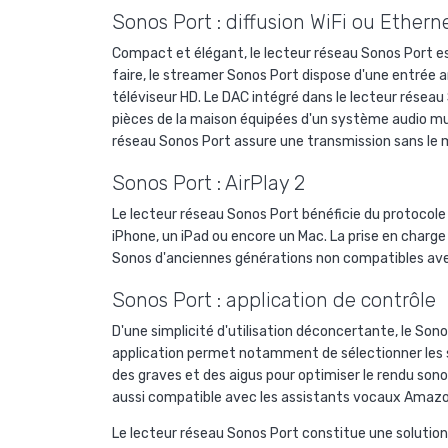
Sonos Port : diffusion WiFi ou Ethern
Compact et élégant, le
lecteur réseau Sonos Port
es
faire, le
streamer Sonos Port
dispose d'une entrée an
téléviseur HD. Le DAC intégré dans le
lecteur réseau
pièces de la maison équipées d'un système audio
mu
réseau Sonos Port
assure une transmission sans le m
Sonos Port : AirPlay 2
Le
lecteur réseau Sonos Port
bénéficie du protocol
iPhone, un iPad ou encore un Mac. La prise en charge
Sonos
d'anciennes générations non compatibles av
Sonos Port : application de contrôle
D'une simplicité d'utilisation déconcertante, le
Sono
application permet notamment de sélectionner les s
des graves et des aigus pour optimiser le rendu son
aussi compatible avec les assistants vocaux
Amazo
Le
lecteur réseau Sonos Port
constitue une solution