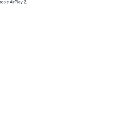
tocole
AirPlay 2
.