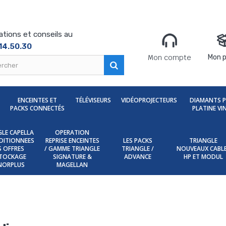
ations et conseils au
14.50.30
Mon compte
Mon p
ENCEINTES ET
TÉLÉVISEURS
VIDÉOPROJECTEURS
DIAMANTS 
PACKS CONNECTÉS
PLATINE VI
LE CAPELLA
OPERATION
DITIONNEES
REPRISE ENCEINTES
LES PACKS
TRIANGLE
ES OFFRES
/ GAMME TRIANGLE
TRIANGLE /
NOUVEAUX CABL
TOCKAGE
SIGNATURE &
ADVANCE
HP ET MODUL
NORPLUS
MAGELLAN