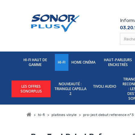
Inform
03.20.
HI-FI HAUT DE
HAUT-PARLEURS
HI-FI
HOME CINÉMA
GAMME
ENCASTRÉS
TRIANG
NOUVEAUTÉ :
RECON
LES OFFRES
TIVOLI AUDIO
TRIANGLE CAPELLA
: L
SONORPLUS
2
DES
SO
>
hi-fi
>
platines vinyle
>
pro-ject debut reference n°3 –