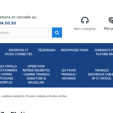
ations et conseils au
14.50.30
Mon compte
Mon p
ENCEINTES ET
TÉLÉVISEURS
VIDÉOPROJECTEURS
DIAMANTS 
PACKS CONNECTÉS
PLATINE VI
LE CAPELLA
OPERATION
DITIONNEES
REPRISE ENCEINTES
LES PACKS
TRIANGLE
ES OFFRES
/ GAMME TRIANGLE
TRIANGLE /
NOUVEAUX CABL
TOCKAGE
SIGNATURE &
ADVANCE
HP ET MODUL
NORPLUS
MAGELLAN
 platine vinyle hi-fi avec cellule ortofon om5e