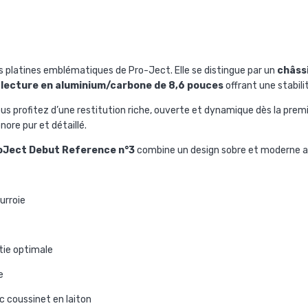
des platines emblématiques de Pro-Ject. Elle se distingue par un
châssi
 lecture en aluminium/carbone de 8,6 pouces
offrant une stabili
ous profitez d’une restitution riche, ouverte et dynamique dès la prem
ore pur et détaillé.
oJect Debut Reference n°3
combine un design sobre et moderne a
urroie
tie optimale
e
ec coussinet en laiton