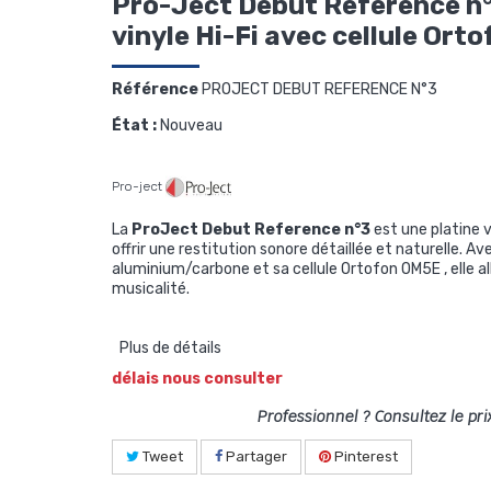
Pro-Ject Debut Reference n°
vinyle Hi-Fi avec cellule Or
Référence
PROJECT DEBUT REFERENCE N°3
État :
Nouveau
Pro-ject
La
ProJect Debut Reference n°3
est une platine 
offrir une restitution sonore détaillée et naturelle. A
aluminium/carbone et sa cellule Ortofon OM5E , elle al
musicalité.
Plus de détails
délais nous consulter
Professionnel ? Consultez le pri
Tweet
Partager
Pinterest