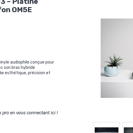
3 – Platine
tofon OM5E
vinyle audiophile conçue pour
vec son bras hybride
lie esthétique, précision et
x pro en vous connectant ici !