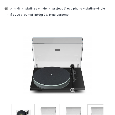
>
hi-fi
>
platines vinyle
>
project t1 evo phono – platine vinyle
hi‑fi avec préampli intégré & bras carbone