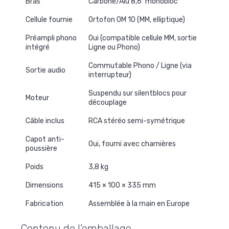
Bras
Carbone/Alu 8,6" monobloc
Cellule fournie
Ortofon OM 10 (MM, elliptique)
Préampli phono
Oui (compatible cellule MM, sortie
intégré
Ligne ou Phono)
Commutable Phono / Ligne (via
Sortie audio
interrupteur)
Suspendu sur silentblocs pour
Moteur
découplage
Câble inclus
RCA stéréo semi-symétrique
Capot anti-
Oui, fourni avec charnières
poussière
Poids
3,8 kg
Dimensions
415 × 100 × 335 mm
Fabrication
Assemblée à la main en Europe
Contenu de l’emballage