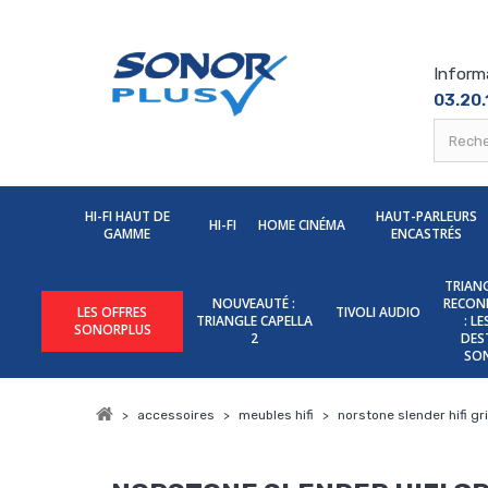
Inform
03.20.
HI-FI HAUT DE
HAUT-PARLEURS
HI-FI
HOME CINÉMA
GAMME
ENCASTRÉS
TRIANG
NOUVEAUTÉ :
RECON
LES OFFRES
TIVOLI AUDIO
TRIANGLE CAPELLA
: L
SONORPLUS
2
DES
SO
>
accessoires
>
meubles hifi
>
norstone slender hifi gr