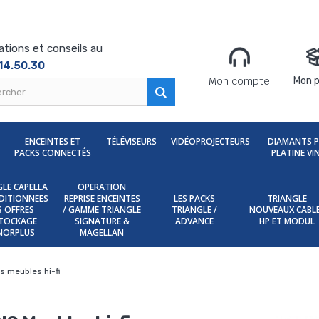
ations et conseils au
14.50.30
Mon compte
Mon p
ENCEINTES ET
TÉLÉVISEURS
VIDÉOPROJECTEURS
DIAMANTS 
PACKS CONNECTÉS
PLATINE VI
LE CAPELLA
OPERATION
DITIONNEES
REPRISE ENCEINTES
LES PACKS
TRIANGLE
ES OFFRES
/ GAMME TRIANGLE
TRIANGLE /
NOUVEAUX CABL
TOCKAGE
SIGNATURE &
ADVANCE
HP ET MODUL
NORPLUS
MAGELLAN
is meubles hi-fi