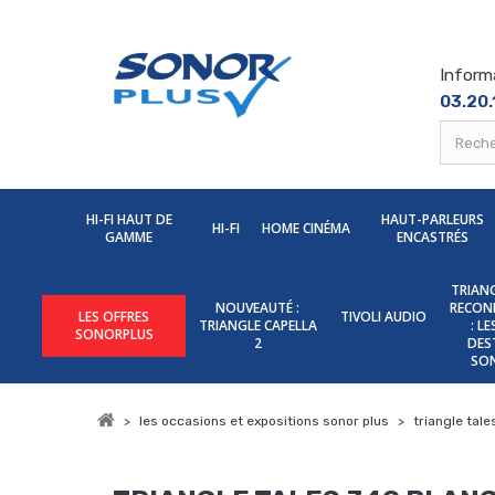
Inform
03.20.
HI-FI HAUT DE
HAUT-PARLEURS
HI-FI
HOME CINÉMA
GAMME
ENCASTRÉS
TRIANG
NOUVEAUTÉ :
RECON
LES OFFRES
TIVOLI AUDIO
TRIANGLE CAPELLA
: L
SONORPLUS
2
DES
SO
>
les occasions et expositions sonor plus
>
triangle tal