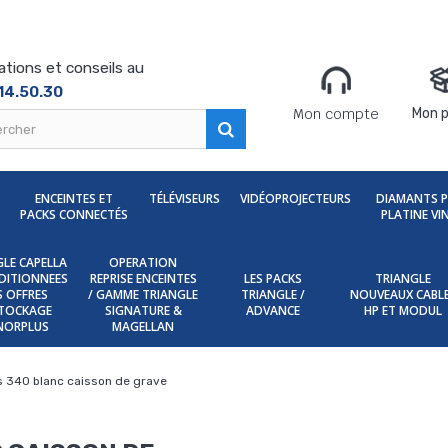
ations et conseils au
14.50.30
Mon compte
Mon p
ENCEINTES ET
TÉLÉVISEURS
VIDÉOPROJECTEURS
DIAMANTS 
PACKS CONNECTÉS
PLATINE VI
LE CAPELLA
OPERATION
DITIONNEES
REPRISE ENCEINTES
LES PACKS
TRIANGLE
ES OFFRES
/ GAMME TRIANGLE
TRIANGLE /
NOUVEAUX CABL
TOCKAGE
SIGNATURE &
ADVANCE
HP ET MODUL
NORPLUS
MAGELLAN
es 340 blanc caisson de grave