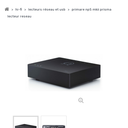
>
hi-fi
>
lecteurs réseau et usb
>
primare np5 mkii prisma
lecteur reseau