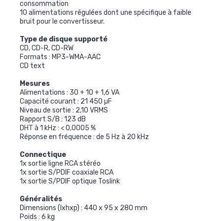
consommation
10 alimentations régulées dont une spécifique à faible
bruit pour le convertisseur.
Type de disque supporté
CD, CD-R, CD-RW
Formats : MP3-WMA-AAC
CD text
Mesures
Alimentations : 30 + 10 + 1,6 VA
Capacité courant : 21 450 µF
Niveau de sortie : 2,10 VRMS
Rapport S/B : 123 dB
DHT à 1 kHz : < 0,0005 %
Réponse en fréquence : de 5 Hz à 20 kHz
Connectique
1x sortie ligne RCA stéréo
1x sortie S/PDIF coaxiale RCA
1x sortie S/PDIF optique Toslink
Généralités
Dimensions (lxhxp) : 440 x 95 x 280 mm
Poids : 6 kg