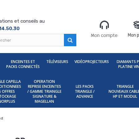
ations et conseils au
14.50.30
Mon compte
Mon p
ENCEINTES ET
TÉLÉVISEURS
VIDÉOPROJECTEURS
DIAMANTS 
PACKS CONNECTÉS
PLATINE VI
LE CAPELLA
OPERATION
DITIONNEES
REPRISE ENCEINTES
LES PACKS
TRIANGLE
ES OFFRES
/ GAMME TRIANGLE
TRIANGLE /
NOUVEAUX CABL
TOCKAGE
SIGNATURE &
ADVANCE
HP ET MODUL
NORPLUS
MAGELLAN
cd