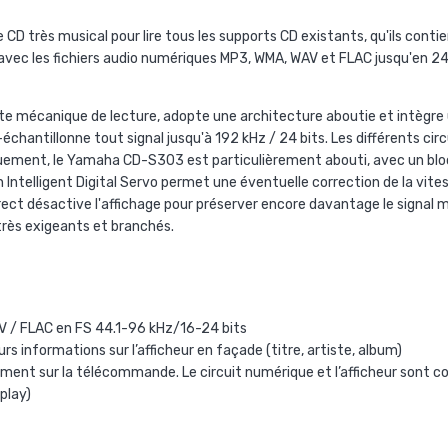
D très musical pour lire tous les supports CD existants, qu'ils cont
ec les fichiers audio numériques MP3, WMA, WAV et FLAC jusqu'en 24 b
e mécanique de lecture, adopte une architecture aboutie et intègre 
échantillonne tout signal jusqu'à 192 kHz / 24 bits. Les différents circ
quement, le Yamaha CD-S303 est particulièrement abouti, avec un bloc
n Intelligent Digital Servo permet une éventuelle correction de la vi
Direct désactive l'affichage pour préserver encore davantage le signal 
très exigeants et branchés.
 / FLAC en FS 44.1-96 kHz/16-24 bits
s informations sur l’afficheur en façade (titre, artiste, album)
ment sur la télécommande. Le circuit numérique et l’afficheur sont c
play)