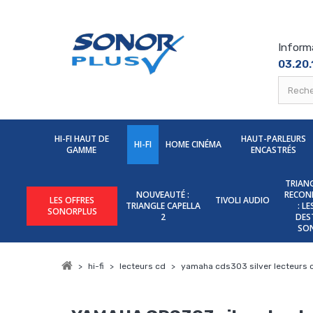
Inform
03.20.
HI-FI HAUT DE
HAUT-PARLEURS
HI-FI
HOME CINÉMA
GAMME
ENCASTRÉS
TRIANG
NOUVEAUTÉ :
RECON
LES OFFRES
TIVOLI AUDIO
TRIANGLE CAPELLA
: L
SONORPLUS
2
DES
SO
>
hi-fi
>
lecteurs cd
>
yamaha cds303 silver lecteurs 