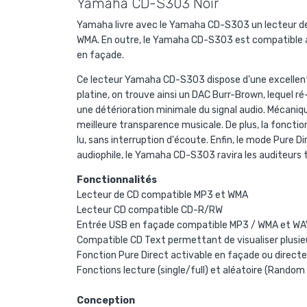
Yamaha CD-S303 Noir
Yamaha livre avec le Yamaha CD-S303 un lecteur de C
WMA. En outre, le Yamaha CD-S303 est compatible av
en façade.
Ce lecteur Yamaha CD-S303 dispose d'une excellent
platine, on trouve ainsi un DAC Burr-Brown, lequel ré-
une détérioration minimale du signal audio. Mécani
meilleure transparence musicale. De plus, la fonctio
lu, sans interruption d'écoute. Enfin, le mode Pure 
audiophile, le Yamaha CD-S303 ravira les auditeurs 
Fonctionnalités
Lecteur de CD compatible MP3 et WMA
Lecteur CD compatible CD-R/RW
Entrée USB en façade compatible MP3 / WMA et WAV
Compatible CD Text permettant de visualiser plusieur
Fonction Pure Direct activable en façade ou directe
Fonctions lecture (single/full) et aléatoire (Random 
Conception