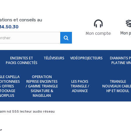
ations et conseils au
14.50.30
Mon compte
Mon p
ENCEINTES ET
TÉLÉVISEURS
VIDÉOPROJECTEURS
DIAMANTS 
PACKS CONNECTÉS
PLATINE VI
LE CAPELLA
OPERATION
DITIONNEES
REPRISE ENCEINTES
LES PACKS
TRIANGLE
ES OFFRES
/ GAMME TRIANGLE
TRIANGLE /
NOUVEAUX CABL
TOCKAGE
SIGNATURE &
ADVANCE
HP ET MODUL
NORPLUS
MAGELLAN
aim nd 555 lecteur audio réseau