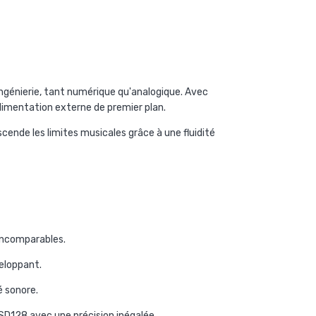
ingénierie, tant numérique qu'analogique. Avec
limentation externe de premier plan.
cende les limites musicales grâce à une fluidité
incomparables.
eloppant.
é sonore.
DSD128 avec une précision inégalée.