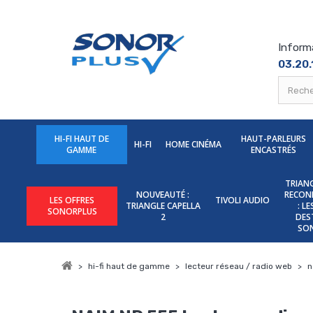
Inform
03.20.
HI-FI HAUT DE
HAUT-PARLEURS
HI-FI
HOME CINÉMA
GAMME
ENCASTRÉS
TRIANG
NOUVEAUTÉ :
RECON
LES OFFRES
TIVOLI AUDIO
TRIANGLE CAPELLA
: L
SONORPLUS
2
DES
SO
>
hi-fi haut de gamme
>
lecteur réseau / radio web
>
n