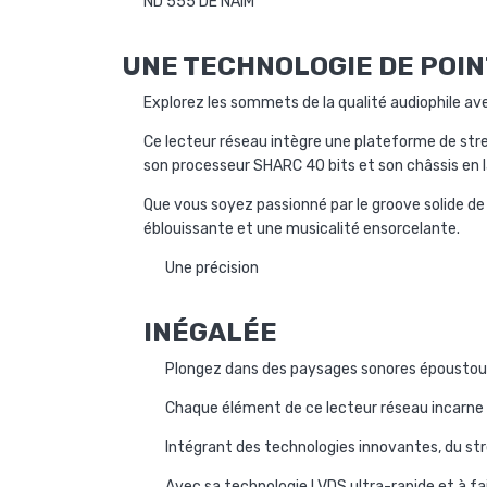
ND 555 DE NAIM
UNE TECHNOLOGIE DE POI
Explorez les sommets de la qualité audiophile ave
Ce lecteur réseau intègre une plateforme de stre
son processeur SHARC 40 bits et son châssis en l
Que vous soyez passionné par le groove solide de
éblouissante et une musicalité ensorcelante.
Une précision
INÉGALÉE
Plongez dans des paysages sonores époustoufl
Chaque élément de ce lecteur réseau incarne 
Intégrant des technologies innovantes, du stre
Avec sa technologie LVDS ultra-rapide et à fa