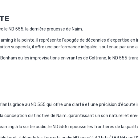
NTE
c le ND 555, la dernière prouesse de Naim.
aming à la pointe, il représente l'apogée de décennies d'expertise en 
aiton suspendu, il offre une performance inégalée, soutenue par une a
 Bonham ou les improvisations enivrantes de Coltrane, le ND 555 trans
ants grâce au ND 555 qui offre une clarté et une précision d'écoute 
la conception distinctive de Naim, garantissant un son naturel et env
aming à la sortie audio, le ND 555 repousse les frontières de la qualit
ible bruit, il décode les formats audio HD jusqu'à 32 bits/384 kHz ou 