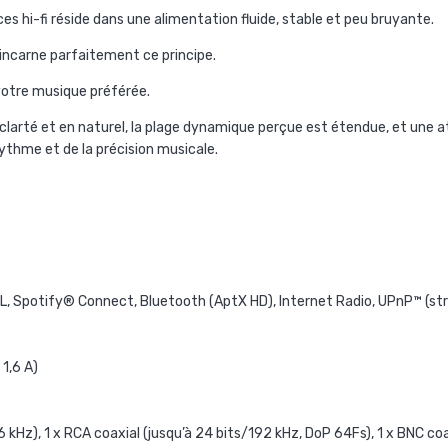
s hi-fi réside dans une alimentation fluide, stable et peu bruyante.
 incarne parfaitement ce principe.
otre musique préférée.
clarté et en naturel, la plage dynamique perçue est étendue, et une at
ythme et de la précision musicale.
DAL, Spotify® Connect, Bluetooth (AptX HD), Internet Radio, UPnP™ (s
 1,6 A)
 kHz), 1 x RCA coaxial (jusqu’à 24 bits/192 kHz, DoP 64Fs), 1 x BNC co