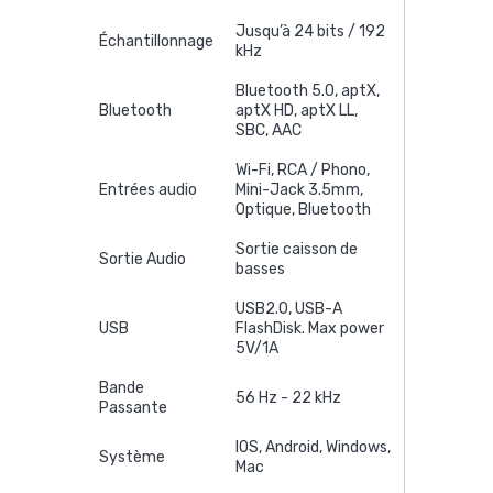
Jusqu’à 24 bits / 192
Échantillonnage
kHz
Bluetooth 5.0, aptX,
Bluetooth
aptX HD, aptX LL,
SBC, AAC
Wi-Fi, RCA / Phono,
Entrées audio
Mini-Jack 3.5mm,
Optique, Bluetooth
Sortie caisson de
Sortie Audio
basses
USB2.0, USB-A
USB
FlashDisk. Max power
5V/1A
Bande
56 Hz - 22 kHz
Passante
IOS, Android, Windows,
Système
Mac