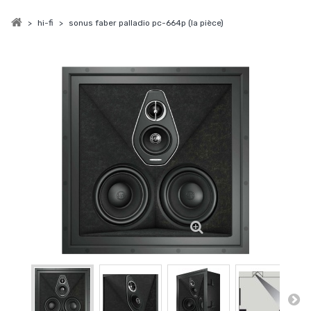
>
hi-fi
>
sonus faber palladio pc-664p (la pièce)