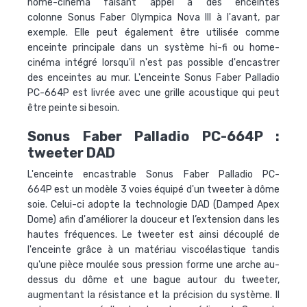
home-cinéma faisant appel à des enceintes
colonne Sonus Faber Olympica Nova III à l'avant, par
exemple. Elle peut également être utilisée comme
enceinte principale dans un système hi-fi ou home-
cinéma intégré lorsqu'il n'est pas possible d'encastrer
des enceintes au mur. L'enceinte
Sonus Faber Palladio
PC-664P
est livrée avec une grille acoustique qui peut
être peinte si besoin.
Sonus Faber Palladio PC-664P :
tweeter DAD
L'
enceinte encastrable Sonus Faber Palladio PC-
664P
est un modèle 3 voies équipé d'un tweeter à dôme
soie. Celui-ci adopte la technologie
DAD (Damped Apex
Dome)
afin d'améliorer la douceur et l’extension dans les
hautes fréquences. Le tweeter est ainsi découplé de
l'enceinte grâce à un matériau viscoélastique tandis
qu'une pièce moulée sous pression forme une arche au-
dessus du dôme et une bague autour du tweeter,
augmentant la résistance et la précision du système. Il