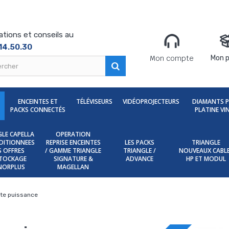
ations et conseils au
14.50.30
Mon compte
Mon p
ENCEINTES ET
TÉLÉVISEURS
VIDÉOPROJECTEURS
DIAMANTS 
PACKS CONNECTÉS
PLATINE VI
LE CAPELLA
OPERATION
DITIONNEES
REPRISE ENCEINTES
LES PACKS
TRIANGLE
ES OFFRES
/ GAMME TRIANGLE
TRIANGLE /
NOUVEAUX CABL
TOCKAGE
SIGNATURE &
ADVANCE
HP ET MODUL
NORPLUS
MAGELLAN
rte puissance