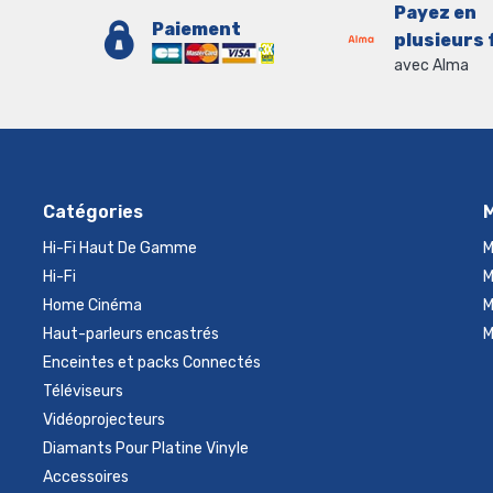
Payez en
Paiement
plusieurs 
avec Alma
Catégories
Hi-Fi Haut De Gamme
M
Hi-Fi
M
Home Cinéma
M
Haut-parleurs encastrés
M
Enceintes et packs Connectés
Téléviseurs
Vidéoprojecteurs
Diamants Pour Platine Vinyle
Accessoires