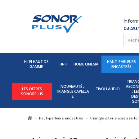
Inform
03.20.
HI-FI HAUT DE
HAUT-PARLEURS
HI-FI
HOME CINÉMA
GAMME
ENCASTRÉS
TRIANG
NOUVEAUTÉ :
RECON
LES OFFRES
TIVOLI AUDIO
TRIANGLE CAPELLA
: L
SONORPLUS
2
DES
SO
>
haut-parleurs encastrés
>
triangle ict7+ encastrée fo