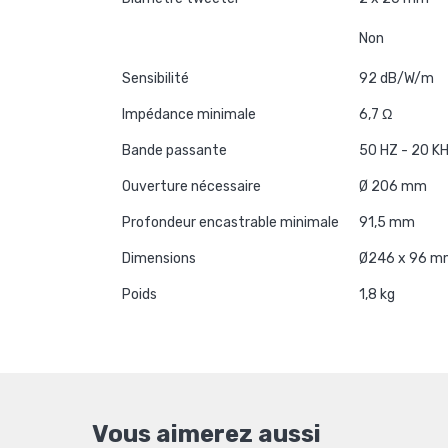
TWEETER ORIENTABLE
Non
Sensibilité
92 dB/W/m
Impédance minimale
6,7
Ω
Bande passante
50 HZ - 20 K
Ouverture nécessaire
Ø 206 mm
Profondeur encastrable minimale
91,5 mm
Dimensions
Ø246 x 96 m
Poids
1,8 kg
Vous aimerez aussi