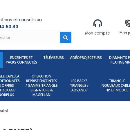
ations et conseils au
14.50.30
Mon compte
Mon p
ENCEINTES ET
TÉLÉVISEURS
VIDÉOPROJECTEURS
DIAMANTS 
PACKS CONNECTÉS
PLATINE VI
LE CAPELLA
OPERATION
DITIONNEES
REPRISE ENCEINTES
LES PACKS
TRIANGLE
ES OFFRES
/ GAMME TRIANGLE
TRIANGLE /
NOUVEAUX CABL
TOCKAGE
SIGNATURE &
ADVANCE
HP ET MODUL
NORPLUS
MAGELLAN
paire)