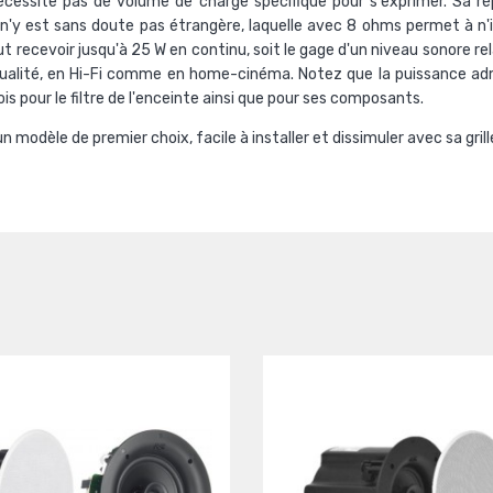
écessite pas de volume de charge spécifique pour s'exprimer. Sa ré
n'y est sans doute pas étrangère, laquelle avec 8 ohms permet à n'
t recevoir jusqu'à 25 W en continu, soit le gage d'un niveau sonore r
qualité, en Hi-Fi comme en home-cinéma. Notez que la puissance adm
is pour le filtre de l'enceinte ainsi que pour ses composants.
 modèle de premier choix, facile à installer et dissimuler avec sa grill