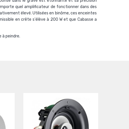
ponse dans le grave est étonnante et sa précision
importe quel amplificateur de fonctionner dans des
elativement élevé. Utilisées en binôme, ces enceintes
issible en crête s'élève à 200 W et que Cabasse a
e à peindre.