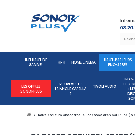
Inform
03.20.
HI-FI HAUT DE
HAUT-PARLEURS
HI-FI
HOME CINÉMA
GAMME
ENCASTRÉS
TRIANG
NOUVEAUTÉ :
RECON
LES OFFRES
TIVOLI AUDIO
TRIANGLE CAPELLA
: L
SONORPLUS
2
DES
SO
>
haut-parleurs encastrés
>
cabasse archipel 13 icp (la 