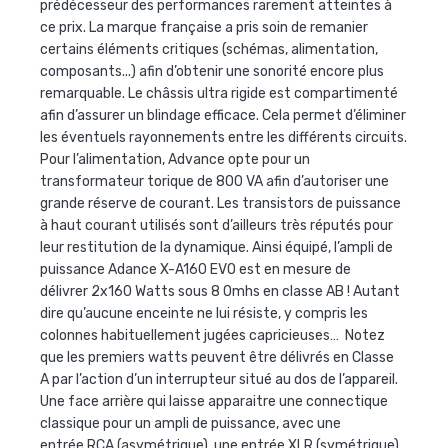
prédécesseur des performances rarement atteintes à
ce prix. La marque française a pris soin de remanier
certains éléments critiques (schémas, alimentation,
composants...) afin d’obtenir une sonorité encore plus
remarquable. Le châssis
ultra rigide
est compartimenté
afin d’assurer un blindage efficace. Cela permet d’éliminer
les éventuels rayonnements entre les différents circuits.
Pour l’alimentation, Advance opte pour un
transformateur torique de
800 VA
afin d’autoriser une
grande réserve de courant. Les transistors de puissance
à haut courant utilisés sont d’ailleurs très réputés pour
leur restitution de la dynamique. Ainsi équipé, l’ampli de
puissance
Adance X-A160 EVO
est en mesure de
délivrer
2x160 Watts sous 8 Omhs
en classe AB ! Autant
dire qu’aucune enceinte ne lui résiste, y compris les
colonnes habituellement jugées capricieuses… Notez
que les premiers watts peuvent être délivrés en
Classe
A
par l’action d’un interrupteur situé au dos de l’appareil.
Une face arrière qui laisse apparaitre une connectique
classique pour un ampli de puissance, avec une
entrée
RCA
(asymétrique), une entrée
XLR
(symétrique),