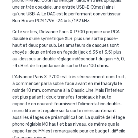
phono MM/MC. Côté numérique : deux entrées optiques,
une entrée coaxiale, une entrée USB-B (Xmos) ainsi
qu’une USB-A. Le DAC est le performant convertisseur
Burr Brown PCM 1796 -24 bits/192 kHz.
Coté sorties, l’
Advance Paris X-P700
propose une RCA
doublée d’une symétrique XLR, plus une sortie passe-
haut et deux pour sub. Les amateurs de casques sont
choyés : deux entrées en façade (jack 6,35 et 3,5) plus
au-dessous un double réglage indépendant du gain +6, 0,
-4 dB et de l’impédance de sortie 0 ou 100 ohms.
L'
Advance Paris X-P700
est très sérieusement construit,
à commencer par la sobre face avant en méthacrylate
noir de 10 mm, commune à la Classic Line. Mais l’intérieur
est plus parlant : deux transfos toroïdaux à haute
capacité en courant fournissent l’alimentation double-
mono filtrée et régulée sur la carte mère, contenant
aussi les étages de préamplification. La qualité de l’étage
phono réglable MC haut et bas niveau, de même que la
capacitance MM est remarquable pour ce budget, difficile
d’imaginer mieux.