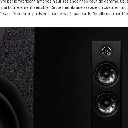
re par le fabricant américain sur ses enceintes haut de gamme. Celle
st particulièrement sensible. Cette membrane associe un coeur en mo
é, sans étendre le poids de chaque haut-parleur. Enfin, elle est mont