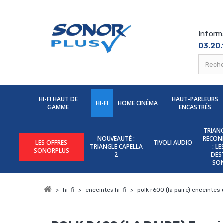
Inform
03.20.
HI-FI HAUT DE
HAUT-PARLEURS
HI-FI
HOME CINÉMA
GAMME
ENCASTRÉS
TRIANG
NOUVEAUTÉ :
RECON
LES OFFRES
TIVOLI AUDIO
TRIANGLE CAPELLA
: L
SONORPLUS
2
DES
SO
>
hi-fi
>
enceintes hi-fi
>
polk r600 (la paire) enceintes