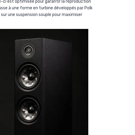
-ci est optimisée pour garantir la reproduction
usse à une forme en turbine développés par Polk
ée sur une suspension souple pour maximiser