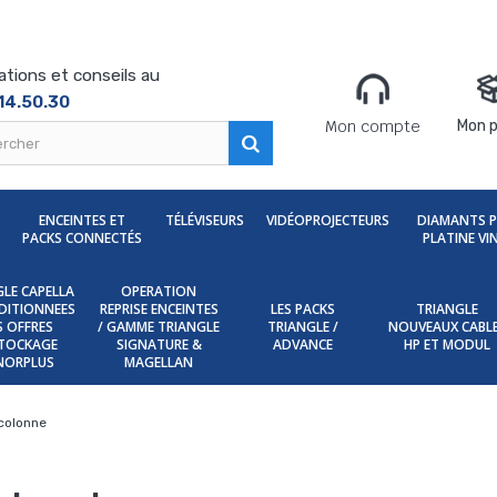
ations et conseils au
14.50.30
Mon compte
Mon p
ENCEINTES ET
TÉLÉVISEURS
VIDÉOPROJECTEURS
DIAMANTS 
PACKS CONNECTÉS
PLATINE VI
LE CAPELLA
OPERATION
DITIONNEES
REPRISE ENCEINTES
LES PACKS
TRIANGLE
ES OFFRES
/ GAMME TRIANGLE
TRIANGLE /
NOUVEAUX CABL
TOCKAGE
SIGNATURE &
ADVANCE
HP ET MODUL
NORPLUS
MAGELLAN
 colonne