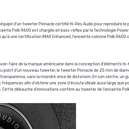
équipé d'un tweeter Pinnacle certifié Hi-Res Audio pour reproduire le 
nceinte Polk R600 est chargée en bass-reflex par la technologie Power 
i qu'à une certification IMAX Enhanced, l'enceinte colonne Polk R600 co
avoir-faire de la marque américaine dans la conception d'éléments hi-
au point d'un nouveau tweeter, le tweeter Pinnacle de 25 mm de diamè
de transparence, sans la moindre once de distorsion. En son centre, un
fréquences afin d'obtenir une zone d'écoute idéale aussi large que pos
es. Cette débauche d'innovations confère au tweeter de l'enceinte Pol