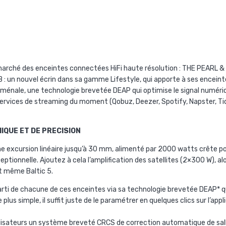
 marché des enceintes connectées HiFi haute résolution : THE PEARL
: un nouvel écrin dans sa gamme Lifestyle, qui apporte à ses enceintes
ménale, une technologie brevetée DEAP qui optimise le signal numéri
ervices de streaming du moment (Qobuz, Deezer, Spotify, Napster, Tid
IQUE ET DE PRECISION
 excursion linéaire jusqu’à 30 mm, alimenté par 2000 watts crête po
tionnelle. Ajoutez à cela l’amplification des satellites (2×300 W), 
et même Baltic 5.
parti de chacune de ces enceintes via sa technologie brevetée DEAP* q
 de plus simple, il suffit juste de le paramétrer en quelques clics sur l
ilisateurs un système breveté CRCS de correction automatique de sall