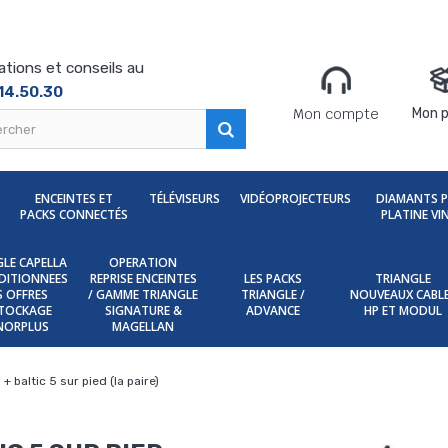
ations et conseils au
14.50.30
Mon compte
Mon p
ENCEINTES ET
TÉLÉVISEURS
VIDÉOPROJECTEURS
DIAMANTS 
PACKS CONNECTÉS
PLATINE VI
LE CAPELLA
OPERATION
DITIONNEES
REPRISE ENCEINTES
LES PACKS
TRIANGLE
ES OFFRES
/ GAMME TRIANGLE
TRIANGLE /
NOUVEAUX CABL
TOCKAGE
SIGNATURE &
ADVANCE
HP ET MODUL
NORPLUS
MAGELLAN
+ baltic 5 sur pied (la paire)