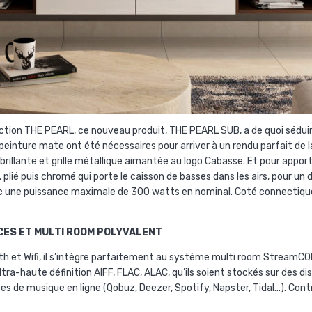
ection THE PEARL, ce nouveau produit, THE PEARL SUB, a de quoi sédui
inture mate ont été nécessaires pour arriver à un rendu parfait de la
 brillante et grille métallique aimantée au logo Cabasse. Et pour app
ié puis chromé qui porte le caisson de basses dans les airs, pour un desi
c une puissance maximale de 300 watts en nominal. Coté connectique
CES ET MULTI ROOM POLYVALENT
th et Wifi, il s’intègre parfaitement au système multi room StreamC
ltra-haute définition AIFF, FLAC, ALAC, qu’ils soient stockés sur des di
es de musique en ligne (Qobuz, Deezer, Spotify, Napster, Tidal…). Con