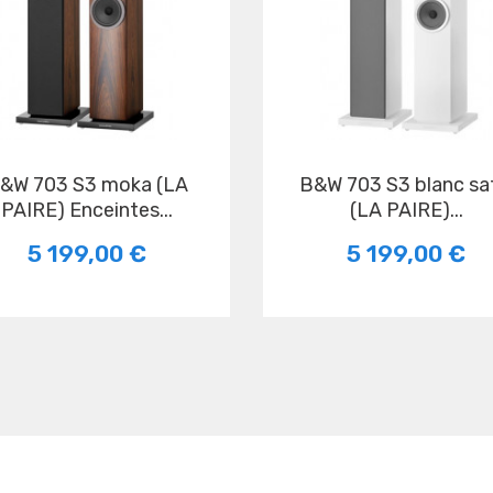
3 moka (LA
B&W 703 S3 blanc satin
PAIRE) Enceintes...
(LA PAIRE)...
5 199,00 €
5 199,00 €