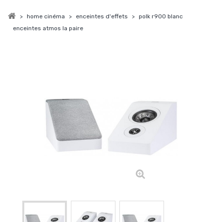
>
home cinéma
>
enceintes d'effets
>
polk r900 blanc
enceintes atmos la paire