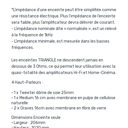
*L’impédance d’une enceinte peut être simplifiée comme
une résistance électrique. Plus l’impédance de l’enceinte
sera faible, plus l’amplificateur devra délivrer de courant.
- L’impédance nominale dite « normalisée », est un relevé
à la fréquence de 1kHz
- L’impédance minimale, est mesurée dans les basses
fréquences.
Les enceintes TRIANGLE ne descendent jamais en
dessous de 3 Ohms, ce qui permet leur utilisation avec la
quasi-totalité des amplificateurs Hi-Fi et Home-Cinéma.
4 Haut-Parleurs :
• 1 x Tweeter dôme de soie 25mm
• 1 x Medium 16 cm avec membrane en pulpe de cellulose
naturelle
• 2 x Graves 16cm avec membrane en fibre de verre
Dimensions Enceinte seule
• Largeur : 206mm
• Hauteur : 1020 mm