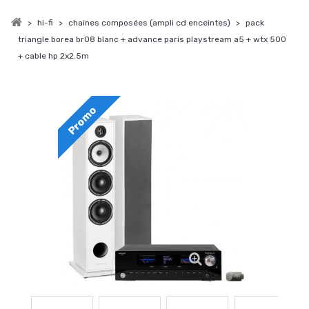
>
hi-fi
>
chaines composées (ampli cd enceintes)
>
pack
triangle borea br08 blanc + advance paris playstream a5 + wtx 500
+ cable hp 2x2.5m
Promo