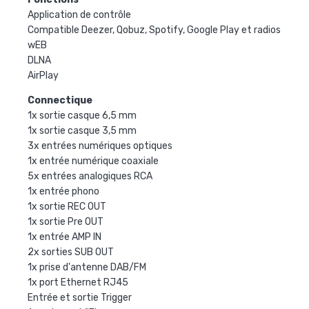
Application de contrôle
Compatible Deezer, Qobuz, Spotify, Google Play et radios
wEB
DLNA
AirPlay
Connectique
1x sortie casque 6,5 mm
1x sortie casque 3,5 mm
3x entrées numériques optiques
1x entrée numérique coaxiale
5x entrées analogiques RCA
1x entrée phono
1x sortie REC OUT
1x sortie Pre OUT
1x entrée AMP IN
2x sorties SUB OUT
1x prise d'antenne DAB/FM
1x port Ethernet RJ45
Entrée et sortie Trigger