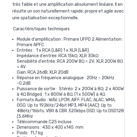
très faible et une amplification absolument linéaire. Il en
résulte un son naturellement rapide, propre et agile avec
une spatialisation exceptionnelle.
Caractéristiques techniques
Module d'amplification : Primare UFPD 2 Alimentation:
Primare APFC
Entrées : 1 x RCA (L&R) 1 x XLR (L&R)
Impédance d'entrée:
RCA 15kΩ; XLR 30kΩ
Sensibilité d'entrée:
RCA 200W 8Ω = 2V; XLR 200W 8Ω
= 4V
Gain:
RCA 26dB; XLR 20dB
Réponse en fréquence analogique :
20Hz – 20kHz
-0.2dB
Puissance de sortie :
Stéréo: 2 x 200W à 8Ω; 2 x 400W
à 4Ω Bridged : 1 x 800W à 8Ω; (1 x 500W) à 4Ω
Formats Audio :
WAV, LPCM, AIFF, FLAC, ALAC, WMA,
OGG: Up to 192kHz/24bit MP3, MP4 (AAC): Up to
48kHz/16bits, VBR & CBR 320kbps DSD: Up to DSD128
(5.6MHz
Télécommande C25 incluse
Dimensions :
430 x 400 x145
mm
Poids : 11,7
kg