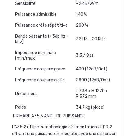
Sensibilité
92 dB/W/m
Puissance admissible
140 W
Puissance crête répétitive
280 W
Bande passante (+3db hz -
32 HZ - 20 KHz
khz)
Impédance nominale
3,3 / 8 Ω
(min/max)
Fréquence coupure grave
400 (12dB/Oct)
Fréquence coupure aigüe
2800 (12dB/Oct)
L 233 x H 1270 x
Dimensions
P 372 mm
Poids
34,7 kg (pièce)
PRIMARE A35.5 AMPLI DE PUISSANCE
L’A35.2 utilise la technologie d’alimentation UFPD 2
offrant une puissance immédiate avec une distorsion