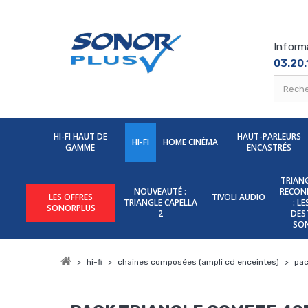
Inform
03.20.
HI-FI HAUT DE
HAUT-PARLEURS
HI-FI
HOME CINÉMA
GAMME
ENCASTRÉS
TRIANG
NOUVEAUTÉ :
RECON
LES OFFRES
TIVOLI AUDIO
TRIANGLE CAPELLA
: L
SONORPLUS
2
DES
SO
>
hi-fi
>
chaines composées (ampli cd enceintes)
>
pac