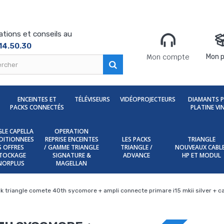
ations et conseils au
14.50.30
Mon compte
Mon p
ENCEINTES ET
TÉLÉVISEURS
VIDÉOPROJECTEURS
DIAMANTS 
PACKS CONNECTÉS
PLATINE VI
LE CAPELLA
OPERATION
DITIONNEES
REPRISE ENCEINTES
LES PACKS
TRIANGLE
ES OFFRES
/ GAMME TRIANGLE
TRIANGLE /
NOUVEAUX CABL
TOCKAGE
SIGNATURE &
ADVANCE
HP ET MODUL
NORPLUS
MAGELLAN
k triangle comete 40th sycomore + ampli connecte primare i15 mkii silver +