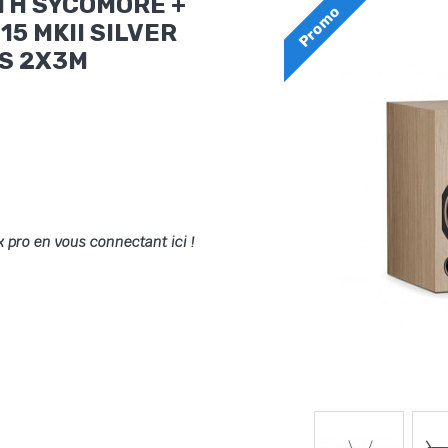
TH SYCOMORE +
Promo
5 MKII SILVER
S 2X3M
x pro en vous connectant ici !