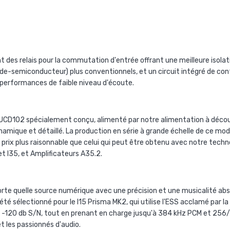
 des relais pour la commutation d'entrée offrant une meilleure isolat
emiconducteur) plus conventionnels, et un circuit intégré de contr
 performances de faible niveau d'écoute.
ex UCD102 spécialement conçu, alimenté par notre alimentation à déco
mique et détaillé. La production en série à grande échelle de ce modu
prix plus raisonnable que celui qui peut être obtenu avec notre tech
et I35, et Amplificateurs A35.2.
orte quelle source numérique avec une précision et une musicalité ab
sélectionné pour le I15 Prisma MK2, qui utilise l'ESS acclamé par l
 -120 db S/N, tout en prenant en charge jusqu'à 384 kHz PCM et 256/
t les passionnés d'audio.