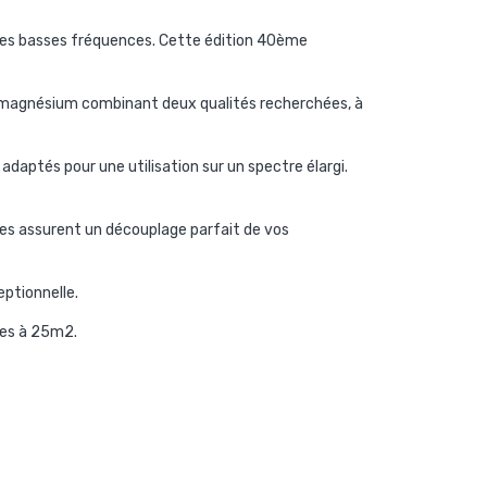
 les basses fréquences. Cette édition 40ème
 magnésium combinant deux qualités recherchées, à
s adaptés
pour une utilisation sur un spectre élargi.
les assurent un découplage parfait de vos
eptionnelle.
res à 25m
2
.