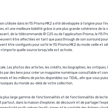
n utilisée dans le I15 Prisma MK2 a été développée à l'origine pour l'i
, et une meilleure lisibilité grâce à une plus grande cohérence de la 
 avant, de la télécommande IR C25 ou de l'application Prisma, le I15 
euvent être affectées en tant que passthrough de son surround pour 
ent être configurés pour sortir le I15 Prisma MK2 du mode veille et 
 n'importe quelle source lorsqu'elle est activée.
e. Les photos des artistes, les crédits, les biographies, les critiques,
s par des liens pour créer un magazine numérique consultable et cons
nnels et les millions de pistes disponibles sur TIDAL, afin que vous 
 musiques du monde au-delà de votre collection.
la plus large gamme de fonctionnalités et de fonctionnalités de lect
t partout, dans la maison d'explorer, de découvrir et de partager l'ex
ectivité multi-pièces/multi-zones et le contrôle des fichiers stockés