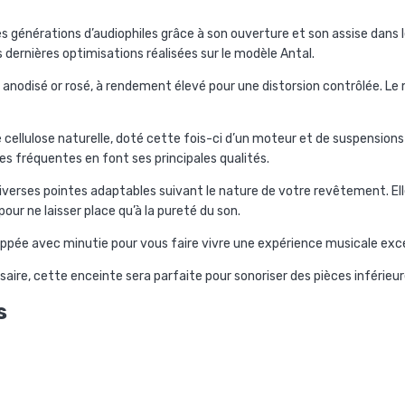
s générations d’audiophiles grâce à son ouverture et son assise dans
es dernières optimisations réalisées sur le
modèle Antal.
isé or rosé, à rendement élevé pour une distorsion contrôlée. Le
ellulose naturelle, doté cette fois-ci d’un moteur et de suspension
ses fréquentes en font ses principales qualités.
iverses pointes adaptables suivant le nature de votre revêtement. El
ur ne laisser place qu’à la pureté du son.
eloppée avec minutie pour vous faire vivre une expérience musicale exc
rsaire, cette enceinte sera parfaite pour sonoriser des pièces inférieu
s