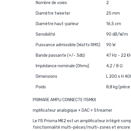
Nombre de voies
2
Diamètre tweeter
25 mm
Diamètre haut-parleur
16,5 cm
Sensibilité
90 dB/W/m
Puissance admissible (Watts RMS)
90 W
Bande passante (+/- 3db)
47 Hz - 22 K
Impédance nominale (Ohms)
4,2 / 8 Ω
Dimensions
L 200 x H 4
Poids
8,8 kg (pièce
PRIMARE AMPLI CONNECTE I15MKII
mplificateur analogique + DAC + Streamer
Le I15 Prisma MK2 est un amplificateur intégré comp
fonctionnalité multi-pièces/multi-zones et encore pl