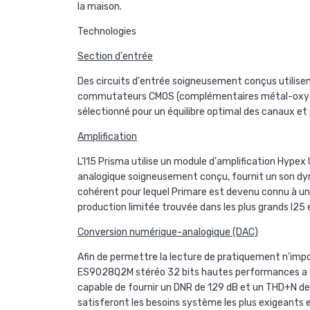
la maison.
Technologies
Section d'entrée
Des circuits d'entrée soigneusement conçus utilisent
commutateurs CMOS (complémentaires métal-oxyde-s
sélectionné pour un équilibre optimal des canaux et
Amplification
L'I15 Prisma utilise un module d'amplification Hyp
analogique soigneusement conçu, fournit un son dyna
cohérent pour lequel Primare est devenu connu à un 
production limitée trouvée dans les plus grands I25 
Conversion numérique-analogique (DAC)
Afin de permettre la lecture de pratiquement n'imp
ES9028Q2M stéréo 32 bits hautes performances a été 
capable de fournir un DNR de 129 dB et un THD+N de
satisferont les besoins système les plus exigeants e