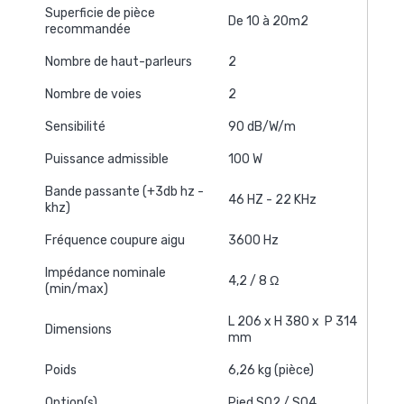
Superficie de pièce
De 10 à 20m2
recommandée
Nombre de haut-parleurs
2
Nombre de voies
2
Sensibilité
90 dB/W/m
Puissance admissible
100 W
Bande passante (+3db hz -
46 HZ - 22 KHz
khz)
Fréquence coupure aigu
3600 Hz
Impédance nominale
4,2 / 8 Ω
(min/max)
L 206 x H 380 x P 314
Dimensions
mm
Poids
6,26 kg (pièce)
Option(s)
Pied S02 / S04