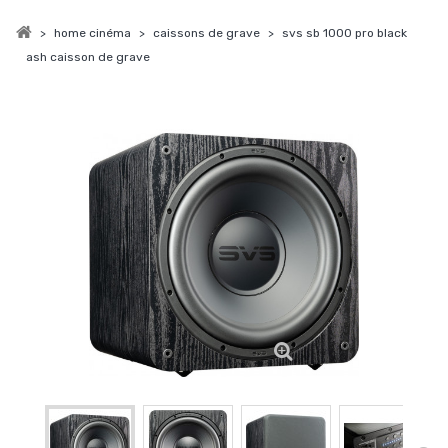
>
home cinéma
>
caissons de grave
>
svs sb 1000 pro black
ash caisson de grave