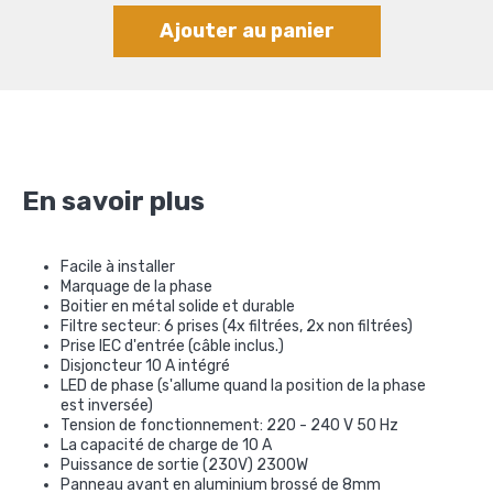
Ajouter au panier
En savoir plus
Facile à installer
M
arquage de la phase
Boitier en métal
solide et durable
Filtre secteur:
6
prises
(
4
x
filtrées,
2x
non filtrées
)
Prise IEC
d'entrée
(
câble
inclus
.)
D
isjoncteur
10
A intégré
LED
de phase
(s'
allume quand la
position de la phase
est inversée
)
Tension de fonctionnement
:
220 - 240 V
50
Hz
La capacité de charge
de 10 A
Puissance de sortie (
230V)
2300W
Panneau avant
en
aluminium brossé
de
8mm