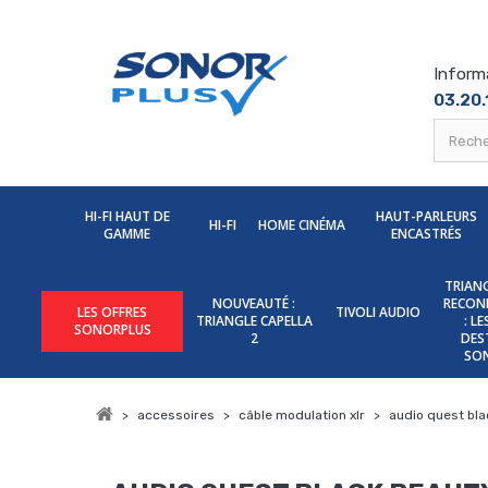
Inform
03.20.
HI-FI HAUT DE
HAUT-PARLEURS
HI-FI
HOME CINÉMA
GAMME
ENCASTRÉS
TRIANG
NOUVEAUTÉ :
RECON
LES OFFRES
TIVOLI AUDIO
TRIANGLE CAPELLA
: L
SONORPLUS
2
DES
SO
>
accessoires
>
câble modulation xlr
>
audio quest bla