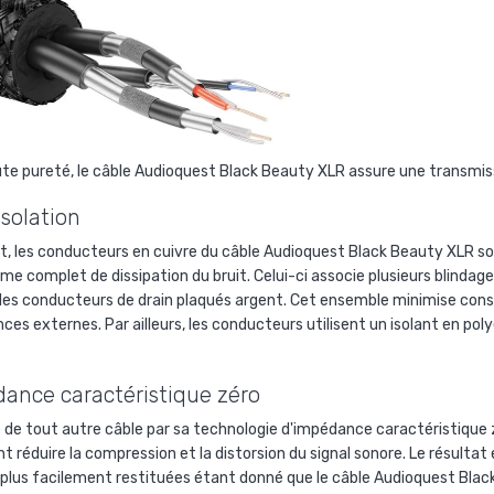
te pureté, le câble Audioquest Black Beauty XLR assure une transmiss
isolation
rt, les conducteurs en cuivre du câble
Audioquest Black Beauty XLR son
 complet de dissipation du bruit. Celui-ci associe plusieurs blindages
 des conducteurs de drain plaqués argent. Cet ensemble minimise cons
ces externes. Par ailleurs, les conducteurs utilisent un isolant en po
ance caractéristique zéro
 de tout autre câble par sa technologie d'impédance caractéristique 
nt réduire la compression et la distorsion du signal sonore. Le résult
 plus facilement restituées étant donné que le câble Audioquest Black