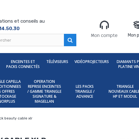
ations et conseils au
14.50.30
Mon compte
Mon p
ENCEINTES ET
TÉLÉVISEURS
VIDÉOPROJECTEURS
DIAMANTS 
PACKS CONNECTÉS
PLATINE VI
LE CAPELLA
OPERATION
DITIONNEES
REPRISE ENCEINTES
LES PACKS
TRIANGLE
ES OFFRES
/ GAMME TRIANGLE
TRIANGLE /
NOUVEAUX CABL
TOCKAGE
SIGNATURE &
ADVANCE
HP ET MODUL
NORPLUS
MAGELLAN
ck beauty cable xlr