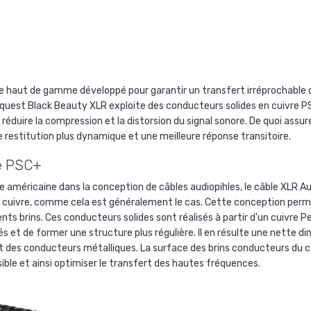
e haut de gamme développé pour garantir un transfert irréprochable d
oquest Black Beauty XLR exploite des conducteurs solides en cuivre P
éduire la compression et la distorsion du signal sonore. De quoi assur
 restitution plus dynamique et une meilleure réponse transitoire.
re PSC+
e américaine dans la conception de câbles audiopihles, le câble XLR
Au
de cuivre, comme cela est généralement le cas. Cette conception per
férents brins. Ces conducteurs solides sont réalisés à partir d'un cuiv
és et de former une structure plus régulière. Il en résulte une nette di
art des conducteurs métalliques. La surface des brins conducteurs du 
ssible et ainsi optimiser le transfert des hautes fréquences.