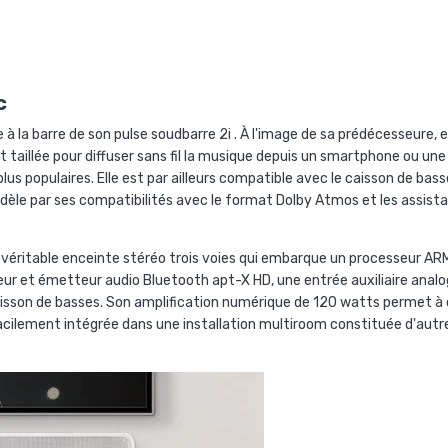
c
 la barre de son pulse soudbarre 2i . À l'image de sa prédécesseure, el
 taillée pour diffuser sans fil la musique depuis un smartphone ou une t
plus populaires. Elle est par ailleurs compatible avec le caisson de bas
odèle par ses compatibilités avec le format Dolby Atmos et les assist
 véritable enceinte stéréo trois voies qui embarque un processeur A
teur et émetteur audio Bluetooth apt-X HD, une entrée auxiliaire anal
aisson de basses. Son amplification numérique de 120 watts permet à 
e facilement intégrée dans une installation multiroom constituée d'aut