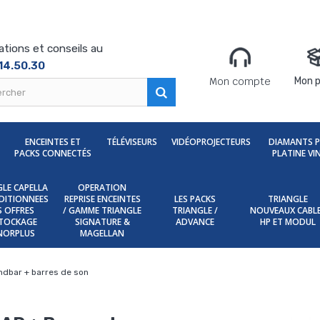
ations et conseils au
14.50.30
Mon compte
Mon p
ENCEINTES ET
TÉLÉVISEURS
VIDÉOPROJECTEURS
DIAMANTS 
PACKS CONNECTÉS
PLATINE VI
LE CAPELLA
OPERATION
DITIONNEES
REPRISE ENCEINTES
LES PACKS
TRIANGLE
ES OFFRES
/ GAMME TRIANGLE
TRIANGLE /
NOUVEAUX CABL
TOCKAGE
SIGNATURE &
ADVANCE
HP ET MODUL
NORPLUS
MAGELLAN
ndbar + barres de son