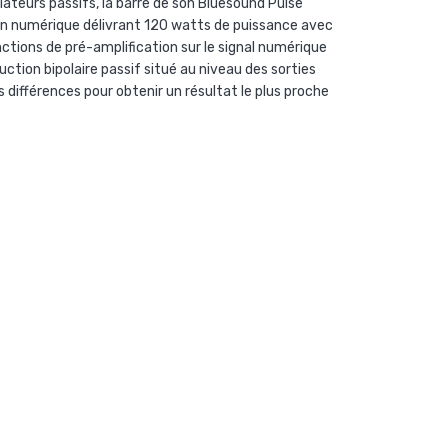
ateurs passifs, la barre de son Bluesound Pulse
ion numérique délivrant 120 watts de puissance avec
nctions de pré-amplification sur le signal numérique
uction bipolaire passif situé au niveau des sorties
différences pour obtenir un résultat le plus proche