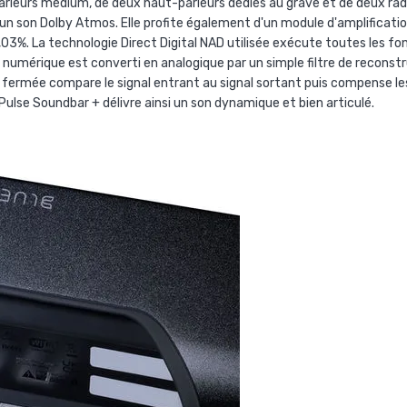
rleurs médium, de deux haut-parleurs dédiés au grave et de deux radi
un son Dolby Atmos. Elle profite également d'un module d'amplificat
0,03%. La technologie Direct Digital NAD utilisée exécute toutes les fo
al numérique est converti en analogique par un simple filtre de reconstr
fermée compare le signal entrant au signal sortant puis compense les 
Pulse Soundbar + délivre ainsi un son dynamique et bien articulé.