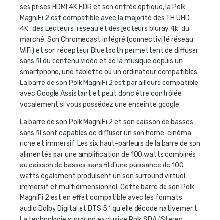
ses prises HDMI 4K HDR et son entrée optique, la Polk
MagniFi 2 est compatible avec la majorité des TH UHD
4K , des Lecteurs reseau et des
l
ecteurs bluray 4k du
marché. Son Chromecast intégré (connectivité réseau
WiFi) et son récepteur Bluetooth permettent de diffuser
sans fil du contenu vidéo et de la musique depuis un
smartphone, une tablette ou un ordinateur compatibles.
La barre de son Polk MagniFi 2 est par ailleurs compatible
avec Google Assistant et peut donc être contrôlée
vocalement si vous possédez une enceinte google
La barre de son Polk MagniFi 2 et son caisson de basses
sans fil sont capables de diffuser un son home-cinéma
riche et immersif. Les six haut-parleurs de la barre de son
alimentés par une amplification de 100 watts combinés
au caisson de basses sans fil d'une puissance de 100
watts également produisent un son surround virtuel
immersif et multidimensionnel. Cette barre de son Polk
MagniFi 2 est en effet compatible avec les formats
audio Dolby Digital et DTS 5.1 qu'elle décode nativement.
La technologie surround exclusive Polk SDA (Stereo