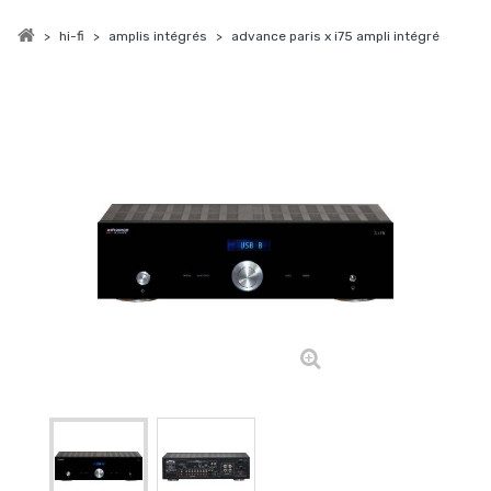
>
hi-fi
>
amplis intégrés
>
advance paris x i75 ampli intégré