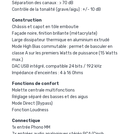
Séparation des canaux : > 70 dB
Contrôle de la tonalité (grave/aigu) : +/- 10 dB
Construction
Châssis et capot en tôle emboutie
Façade noire, finition brillante (métacrylate)
Large dissipateur thermique en aluminium extrudé
Mode High Bias commutable : permet de basculer en
classe A sur les premiers Watts de puissance (15 Watts
max.)
DAC USB intégré, compatible 24 bits / 192 kHz
Impédance d'enceintes : 4 à 16 Ohms
Fonctions de confort
Molette centrale multifonctions
Réglage séparé des basses et des aigus
Mode Direct (Bypass)
Fonction Loudness
Connectique
1x entrée Phono MM
7x entrées audio analogiques stéréo RCA/Cinch