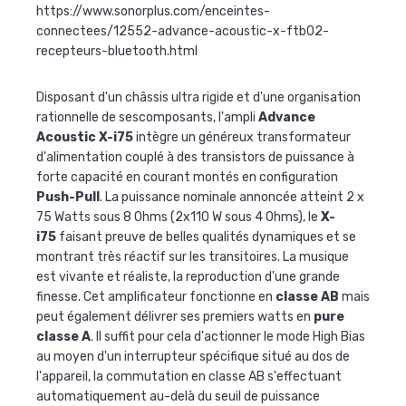
https://www.sonorplus.com/enceintes-
connectees/12552-advance-acoustic-x-ftb02-
recepteurs-bluetooth.html
Disposant d'un châssis ultra rigide et d'une organisation
rationnelle de sescomposants, l'ampli
Advance
Acoustic X-i75
intègre un généreux transformateur
d'alimentation couplé à des transistors de puissance à
forte capacité en courant montés en configuration
Push-Pull
. La puissance nominale annoncée atteint 2 x
75 Watts sous 8 Ohms (2x110 W sous 4 Ohms), le
X-
i75
faisant preuve de belles qualités dynamiques et se
montrant très réactif sur les transitoires. La musique
est vivante et réaliste, la reproduction d'une grande
finesse. Cet amplificateur fonctionne en
classe AB
mais
peut également délivrer ses premiers watts en
pure
classe A
. Il suffit pour cela d'actionner le mode High Bias
au moyen d'un interrupteur spécifique situé au dos de
l'appareil, la commutation en classe AB s'effectuant
automatiquement au-delà du seuil de puissance