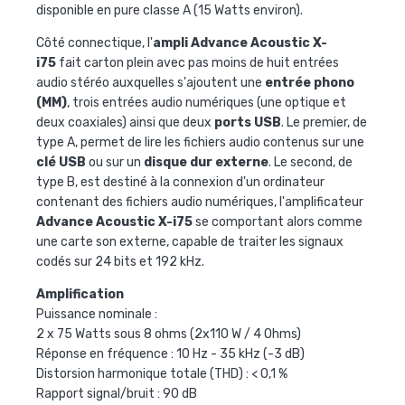
disponible en pure classe A (15 Watts environ).
Côté connectique, l'
ampli Advance Acoustic X-
i75
fait carton plein avec pas moins de huit entrées
audio stéréo auxquelles s'ajoutent une
entrée phono
(MM)
, trois entrées audio numériques (une optique et
deux coaxiales) ainsi que deux
ports USB
. Le premier, de
type A, permet de lire les fichiers audio contenus sur une
clé USB
ou sur un
disque dur externe
. Le second, de
type B, est destiné à la connexion d'un ordinateur
contenant des fichiers audio numériques, l'amplificateur
Advance Acoustic X-i75
se comportant alors comme
une carte son externe, capable de traiter les signaux
codés sur 24 bits et 192 kHz.
Amplification
Puissance nominale :
2 x 75 Watts sous 8 ohms (2x110 W / 4 Ohms)
Réponse en fréquence : 10 Hz - 35 kHz (-3 dB)
Distorsion harmonique totale (THD) : < 0,1 %
Rapport signal/bruit : 90 dB