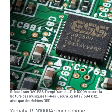
Grâce à son DAC ESS, l'ampli Yamaha R-N1000A assure la
lecture des musiques Hi-Res jusqu'à 32 bits / 384 kHz,
ainsi que des fichiers DSD.
Yamaha R-N1000A : connectique