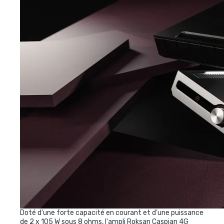
Doté d'une forte capacité en courant et d'une puissance
de 2 x 105 W sous 8 ohms, l'ampli Roksan Caspian 4G