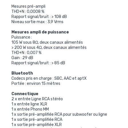
Mesures pré-ampli
THD+N : 0,0008 %
Rapport signal/bruit : > 108 dB
Niveau sortie max : 3,9 Vrms
Mesures ampli de puissance
Puissance :
105 W sous 8Ω, deux canaux alimentés
> 200 W sous 4Ω, deux canaux alimentés
THD+N : 0,007 %
Gain : 29 dB
Rapport signal/bruit : > 85 dB
Bluetooth
Codecs pris en charge : SBC, AAC et aptX
Portée : environ 15 mètres
Connectique
2 x entrée Ligne RCA stéréo
1 x entrée ligne XLR
1 x entrée Phono MM
1 x sortie pré-amplifiée RCA pour subwoofer ou ligne
1 x sortie pré-amplifiée RCA
1 x sortie pré-amplifiée XLR