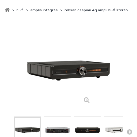
>
hi-fi
>
amplis intégrés
>
roksan caspian 4g ampli hi-fi stéréo