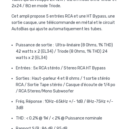
2x24 / 8Ω en mode Triode.
Cet ampli propose 5 entrées RCA et une HT Bypass, une
sortie casque, une télécommande en métal et le circuit
AutoBias qui ajuste automatiquement les tubes.
Puissance de sortie : Ultra-linéaire (8 Ohms, 1% THD)
42 watts x 2 (EL34) / Triode (8 Ohms, 1% THD) 24
watts x 2 (EL34)
Entrées : 5x RCA stéréo / Stereo RCA HT Bypass
Sorties : Haut-parleur 4 et 8 ohms / 1 sortie stéréo
RCA / Sortie Tape stéréo / Casque d'écoute de 1/4 po
/ RCA Stereo/Mono Subwoofer
Fréq. Réponse : 10Hz-65kHz +/- 1dB / 8Hz-75Hz +/-
3dB
THD : < 0.2% @ 1W / < 2% @ Puissance nominale
Rapport S/B : 86 dB / 95 dB