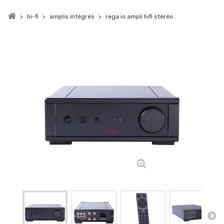
>
hi-fi
>
amplis intégrés
>
rega io ampli hifi stéréo